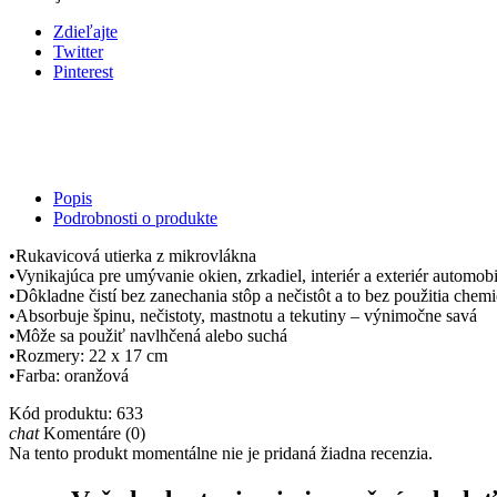
Zdieľajte
Twitter
Pinterest
Popis
Podrobnosti o produkte
•Rukavicová utierka z mikrovlákna
•Vynikajúca pre umývanie okien, zrkadiel, interiér a exteriér automob
•Dôkladne čistí bez zanechania stôp a nečistôt a to bez použitia chem
•Absorbuje špinu, nečistoty, mastnotu a tekutiny – výnimočne savá
•Môže sa použiť navlhčená alebo suchá
•Rozmery: 22 x 17 cm
•Farba: oranžová
Kód produktu:
633
chat
Komentáre (0)
Na tento produkt momentálne nie je pridaná žiadna recenzia.