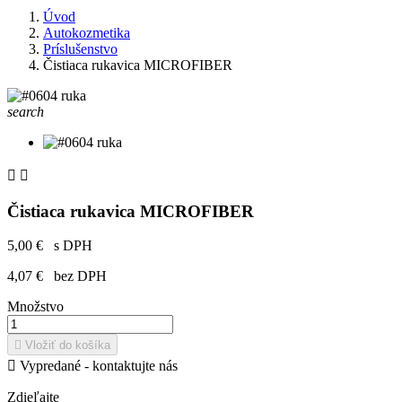
Úvod
Autokozmetika
Príslušenstvo
Čistiaca rukavica MICROFIBER
search


Čistiaca rukavica MICROFIBER
5,00 €
s DPH
4,07 €
bez DPH
Množstvo

Vložiť do košíka

Vypredané - kontaktujte nás
Zdieľajte