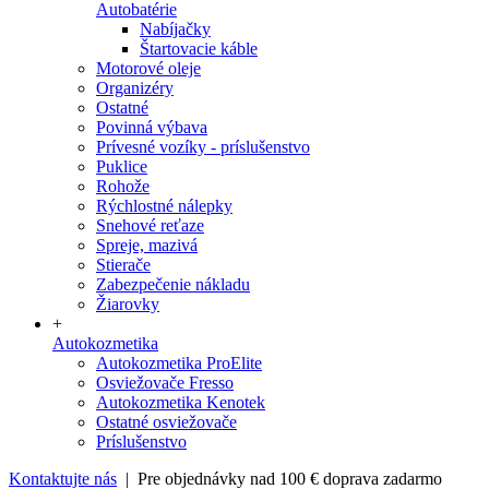
Autobatérie
Nabíjačky
Štartovacie káble
Motorové oleje
Organizéry
Ostatné
Povinná výbava
Prívesné vozíky - príslušenstvo
Puklice
Rohože
Rýchlostné nálepky
Snehové reťaze
Spreje, mazivá
Stierače
Zabezpečenie nákladu
Žiarovky
+
Autokozmetika
Autokozmetika ProElite
Osviežovače Fresso
Autokozmetika Kenotek
Ostatné osviežovače
Príslušenstvo
Kontaktujte nás
| Pre objednávky nad 100 € doprava zadarmo