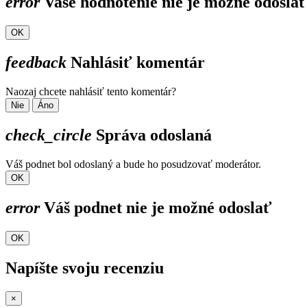
error
Vaše hodnotenie nie je možné odosla
OK
feedback
Nahlásiť komentár
Naozaj chcete nahlásiť tento komentár?
Nie
Áno
check_circle
Správa odoslaná
Váš podnet bol odoslaný a bude ho posudzovať moderátor.
OK
error
Váš podnet nie je možné odoslať
OK
Napíšte svoju recenziu
×