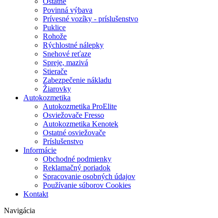
Ostatné
Povinná výbava
Prívesné vozíky - príslušenstvo
Puklice
Rohože
Rýchlostné nálepky
Snehové reťaze
Spreje, mazivá
Stierače
Zabezpečenie nákladu
Žiarovky
Autokozmetika
Autokozmetika ProElite
Osviežovače Fresso
Autokozmetika Kenotek
Ostatné osviežovače
Príslušenstvo
Informácie
Obchodné podmienky
Reklamačný poriadok
Spracovanie osobných údajov
Používanie súborov Cookies
Kontakt
Navigácia