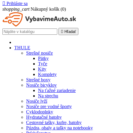

Prihláste sa
shopping_cart
Nákupný košík
(0)

Hľadať
THULE
Strešné nosiče
Pätky
Tyče
Kity
Komplety
Strešné boxy
Nosiče bicyklov
Na ťažné zariadenie
Na strechu
Nosiče lyží
Nosiče pre vodné športy
Cyklodoplnky
Hydratačné batohy
Cestovné tašky, kufre, batohy
Púzdra, obaly a tašky na notebooky