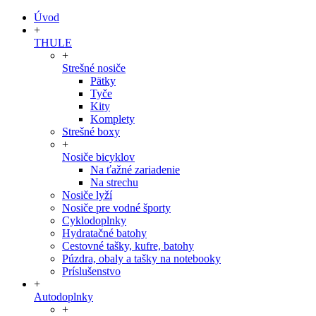
Úvod
+
THULE
+
Strešné nosiče
Pätky
Tyče
Kity
Komplety
Strešné boxy
+
Nosiče bicyklov
Na ťažné zariadenie
Na strechu
Nosiče lyží
Nosiče pre vodné športy
Cyklodoplnky
Hydratačné batohy
Cestovné tašky, kufre, batohy
Púzdra, obaly a tašky na notebooky
Príslušenstvo
+
Autodoplnky
+