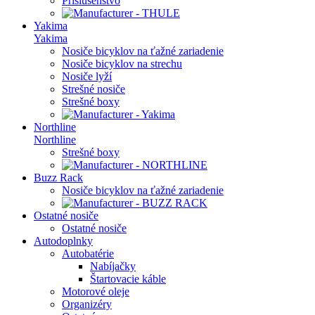
Príslušenstvo
Yakima
Yakima
Nosiče bicyklov na ťažné zariadenie
Nosiče bicyklov na strechu
Nosiče lyží
Strešné nosiče
Strešné boxy
Northline
Northline
Strešné boxy
Buzz Rack
Nosiče bicyklov na ťažné zariadenie
Ostatné nosiče
Ostatné nosiče
Autodoplnky
Autobatérie
Nabíjačky
Štartovacie káble
Motorové oleje
Organizéry