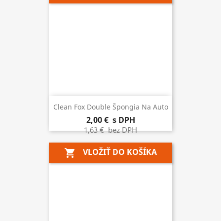
Clean Fox Double Špongia Na Auto
2,00 €
s DPH
1,63 €
bez DPH
VLOŽIŤ DO KOŠÍKA
shopping_cart