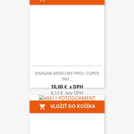
KWAZAR MERCURY PRO+ SUPER
360...
10,00 €
s DPH
8,13 €
bez DPH
VLOŽIŤ DO KOŠÍKA
shopping_cart