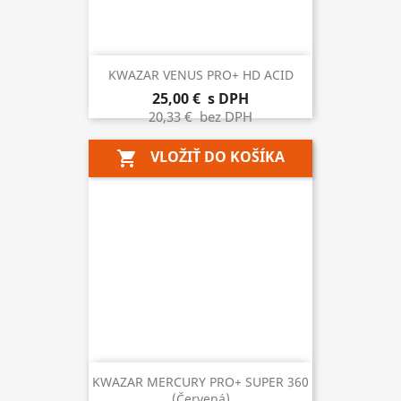
KWAZAR VENUS PRO+ HD ACID
25,00 €
s DPH
20,33 €
bez DPH
VLOŽIŤ DO KOŠÍKA
shopping_cart
KWAZAR MERCURY PRO+ SUPER 360
(červená)