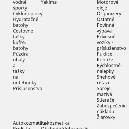
vodné
Motorové
športy
oleje
Cyklodoplnky
Organizéry
Hydratačné
Ostatné
batohy
Povinná
Cestovné
výbava
tašky,
Prívesné
kufre,
vozíky -
batohy
príslušenstvo
Púzdra,
Puklice
obaly
Rohože
a
Rýchlostné
tašky
nálepky
na
Snehové
notebooky
reťaze
Príslušenstvo
Spreje,
mazivá
Stierače
Zabezpečenie
nákladu
Žiarovky
Autokozmetika
Autokozmetika
ProElite
Obchodné
Informácie