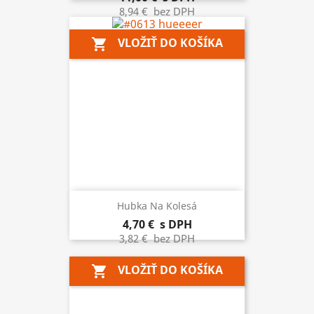
8,94 €
bez DPH
VLOŽIŤ DO KOŠÍKA
shopping_cart
Hubka Na Kolesá
4,70 €
s DPH
3,82 €
bez DPH
VLOŽIŤ DO KOŠÍKA
shopping_cart