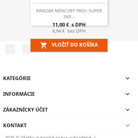
KWAZAR MERCURY PRO+ SUPER
360...
11,00 €
s DPH
8,94 €
bez DPH
VLOŽIŤ DO KOŠÍKA
shopping_cart
Facebook
Instagram
KATEGÓRIE

INFORMÁCIE

ZÁKAZNÍCKY ÚČET

KONTAKT

2026 © Všetky autorské práva vyhradené. |