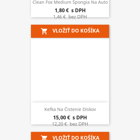
Clean Fox Medium Špongia Na Auto
1,80 €
s DPH
1,46 €
bez DPH
VLOŽIŤ DO KOŠÍKA
shopping_cart
Kefka Na Čistenie Diskov
15,00 €
s DPH
12,20 €
bez DPH
VLOŽIŤ DO KOŠÍKA
shopping_cart