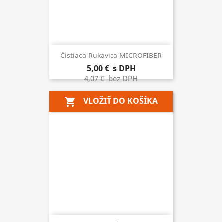
Čistiaca Rukavica MICROFIBER
5,00 €
s DPH
4,07 €
bez DPH
VLOŽIŤ DO KOŠÍKA
shopping_cart