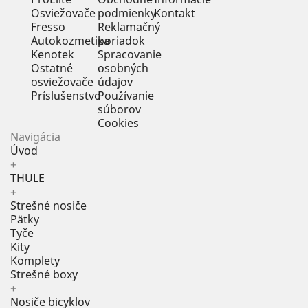
Osviežovače
podmienky
Kontakt
Fresso
Reklamačný
Autokozmetika
poriadok
Kenotek
Spracovanie
Ostatné
osobných
osviežovače
údajov
Príslušenstvo
Používanie
súborov
Cookies
Navigácia
Úvod
+
THULE
+
Strešné nosiče
Pätky
Tyče
Kity
Komplety
Strešné boxy
+
Nosiče bicyklov