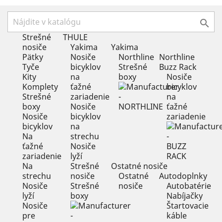

Strešné
THULE
nosiče
Yakima
Yakima
Pätky
Nosiče
Northline
Northline
Tyče
bicyklov
Strešné
Buzz Rack
Kity
na
boxy
Nosiče
Komplety
ťažné
bicyklov
Strešné
zariadenie
na
boxy
Nosiče
ťažné
Nosiče
bicyklov
zariadenie
bicyklov
na
Na
strechu
ťažné
Nosiče
zariadenie
lyží
Na
Strešné
Ostatné nosiče
strechu
nosiče
Ostatné
Autodoplnky
Nosiče
Strešné
nosiče
Autobatérie
lyží
boxy
Nabíjačky
Nosiče
Štartovacie
pre
káble