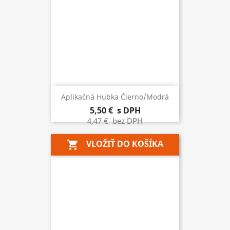
Aplikačná Hubka Čierno/modrá
5,50 €
s DPH
4,47 €
bez DPH
VLOŽIŤ DO KOŠÍKA
shopping_cart