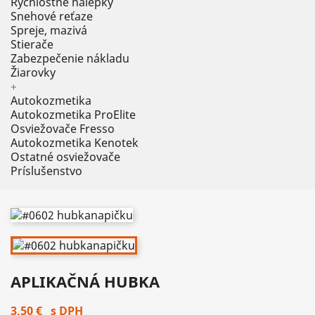
Rýchlostné nálepky
Snehové reťaze
Spreje, mazivá
Stierače
Zabezpečenie nákladu
Žiarovky
+
Autokozmetika
Autokozmetika ProElite
Osviežovače Fresso
Autokozmetika Kenotek
Ostatné osviežovače
Príslušenstvo
APLIKAČNÁ HUBKA
3,50 €
s DPH