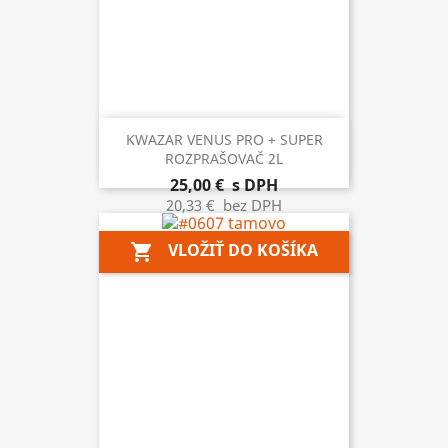
KWAZAR VENUS PRO + SUPER
ROZPRAŠOVAČ 2L
25,00 €
s DPH
20,33 €
bez DPH
VLOŽIŤ DO KOŠÍKA
shopping_cart