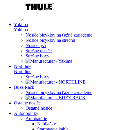
Yakima
Yakima
Nosiče bicyklov na ťažné zariadenie
Nosiče bicyklov na strechu
Nosiče lyží
Strešné nosiče
Strešné boxy
Northline
Northline
Strešné boxy
Buzz Rack
Nosiče bicyklov na ťažné zariadenie
Ostatné nosiče
Ostatné nosiče
Autodoplnky
Autobatérie
Nabíjačky
Štartovacie káble