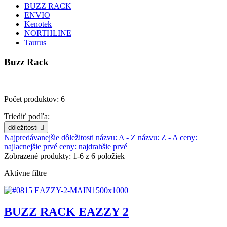
BUZZ RACK
ENVIO
Kenotek
NORTHLINE
Taurus
Buzz Rack
Počet produktov: 6
Triediť podľa:
dôležitosti

Najpredávanejšie
dôležitosti
názvu: A - Z
názvu: Z - A
ceny:
najlacnejšie prvé
ceny: najdrahšie prvé
Zobrazené produkty: 1-6 z 6 položiek
Aktívne filtre
BUZZ RACK EAZZY 2