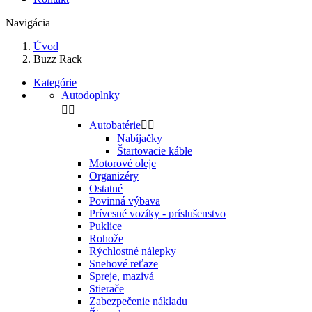
Navigácia
Úvod
Buzz Rack
Kategórie
Autodoplnky


Autobatérie


Nabíjačky
Štartovacie káble
Motorové oleje
Organizéry
Ostatné
Povinná výbava
Prívesné vozíky - príslušenstvo
Puklice
Rohože
Rýchlostné nálepky
Snehové reťaze
Spreje, mazivá
Stierače
Zabezpečenie nákladu