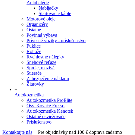
Autobatérie
Nabíjačky
Štartovacie káble
Motorové oleje
Organizéry
Ostatné
Povinná výbava
Prívesné vozíky - príslušenstvo
Puklice
Rohože
Rýchlostné nálepky
Snehové reťaze
Spreje, mazivá
Stierače
Zabezpečenie nákladu
Žiarovky
+
Autokozmetika
Autokozmetika ProElite
Osviežovače Fresso
Autokozmetika Kenotek
Ostatné osviežovače
Príslušenstvo
Kontaktujte nás
| Pre objednávky nad 100 € doprava zadarmo