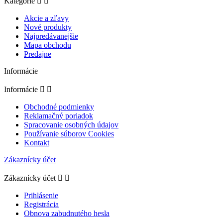
Kategórie


Akcie a zľavy
Nové produkty
Najpredávanejšie
Mapa obchodu
Predajne
Informácie
Informácie


Obchodné podmienky
Reklamačný poriadok
Spracovanie osobných údajov
Používanie súborov Cookies
Kontakt
Zákaznícky účet
Zákaznícky účet


Prihlásenie
Registrácia
Obnova zabudnutého hesla