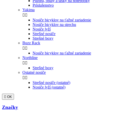
Púzdra, obaly a tašky na notebooky
Príslušenstvo
Yakima


Nosiče bicyklov na ťažné zariadenie
Nosiče bicyklov na strechu
Nosiče lyží
Strešné nosiče
Strešné boxy
Buzz Rack


Nosiče bicyklov na ťažné zariadenie
Northline


Strešné boxy
Ostatné nosiče


Strešné nosiče (ostatné)
Nosiče lyží (ostatné)

OK
Značky