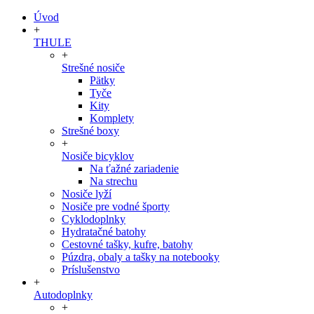
Úvod
+
THULE
+
Strešné nosiče
Pätky
Tyče
Kity
Komplety
Strešné boxy
+
Nosiče bicyklov
Na ťažné zariadenie
Na strechu
Nosiče lyží
Nosiče pre vodné športy
Cyklodoplnky
Hydratačné batohy
Cestovné tašky, kufre, batohy
Púzdra, obaly a tašky na notebooky
Príslušenstvo
+
Autodoplnky
+