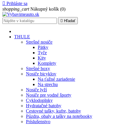

Prihláste sa
shopping_cart
Nákupný košík
(0)

Hľadať
THULE
Strešné nosiče
Pätky
Tyče
Kity
Komplety
Strešné boxy
Nosiče bicyklov
Na ťažné zariadenie
Na strechu
Nosiče lyží
Nosiče pre vodné športy
Cyklodoplnky
Hydratačné batohy
Cestovné tašky, kufre, batohy
Púzdra, obaly a tašky na notebooky
Príslušenstvo