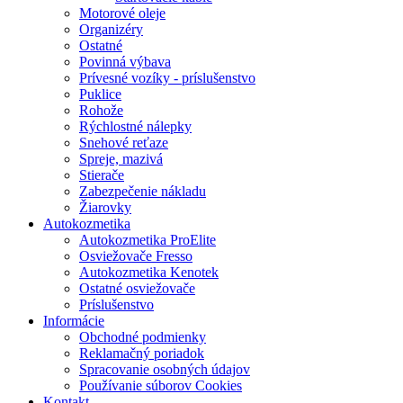
Motorové oleje
Organizéry
Ostatné
Povinná výbava
Prívesné vozíky - príslušenstvo
Puklice
Rohože
Rýchlostné nálepky
Snehové reťaze
Spreje, mazivá
Stierače
Zabezpečenie nákladu
Žiarovky
Autokozmetika
Autokozmetika ProElite
Osviežovače Fresso
Autokozmetika Kenotek
Ostatné osviežovače
Príslušenstvo
Informácie
Obchodné podmienky
Reklamačný poriadok
Spracovanie osobných údajov
Používanie súborov Cookies
Kontakt