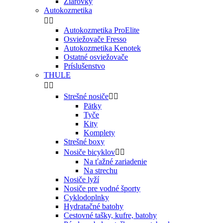
Žiarovky
Autokozmetika


Autokozmetika ProElite
Osviežovače Fresso
Autokozmetika Kenotek
Ostatné osviežovače
Príslušenstvo
THULE


Strešné nosiče


Pätky
Tyče
Kity
Komplety
Strešné boxy
Nosiče bicyklov


Na ťažné zariadenie
Na strechu
Nosiče lyží
Nosiče pre vodné športy
Cyklodoplnky
Hydratačné batohy
Cestovné tašky, kufre, batohy