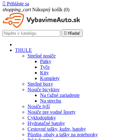

Prihláste sa
shopping_cart
Nákupný košík
(0)

Hľadať
THULE
Strešné nosiče
Pätky
Tyče
Kity
Komplety
Strešné boxy
Nosiče bicyklov
Na ťažné zariadenie
Na strechu
Nosiče lyží
Nosiče pre vodné športy
Cyklodoplnky
Hydratačné batohy
Cestovné tašky, kufre, batohy
Púzdra, obaly a tašky na notebooky