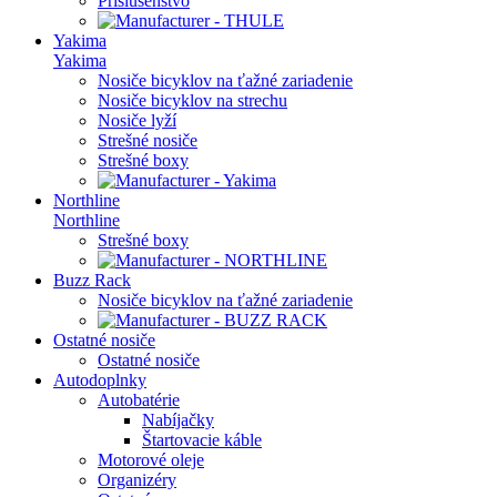
Príslušenstvo
Yakima
Yakima
Nosiče bicyklov na ťažné zariadenie
Nosiče bicyklov na strechu
Nosiče lyží
Strešné nosiče
Strešné boxy
Northline
Northline
Strešné boxy
Buzz Rack
Nosiče bicyklov na ťažné zariadenie
Ostatné nosiče
Ostatné nosiče
Autodoplnky
Autobatérie
Nabíjačky
Štartovacie káble
Motorové oleje
Organizéry