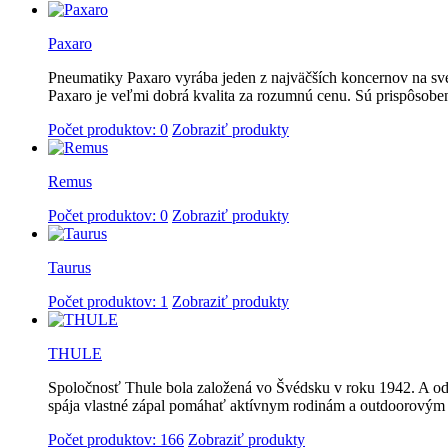
Paxaro
Pneumatiky Paxaro vyrába jeden z najväčších koncernov na 
Paxaro je veľmi dobrá kvalita za rozumnú cenu. Sú prispôsob
Počet produktov: 0
Zobraziť produkty
Remus
Počet produktov: 0
Zobraziť produkty
Taurus
Počet produktov: 1
Zobraziť produkty
THULE
Spoločnosť Thule bola založená vo Švédsku v roku 1942. A od te
spája vlastné zápal pomáhať aktívnym rodinám a outdoorový
Počet produktov: 166
Zobraziť produkty