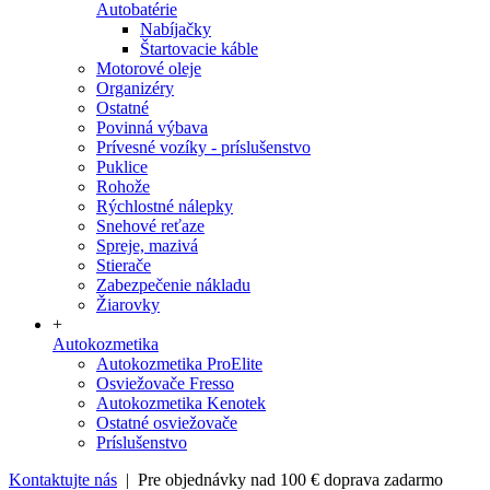
Autobatérie
Nabíjačky
Štartovacie káble
Motorové oleje
Organizéry
Ostatné
Povinná výbava
Prívesné vozíky - príslušenstvo
Puklice
Rohože
Rýchlostné nálepky
Snehové reťaze
Spreje, mazivá
Stierače
Zabezpečenie nákladu
Žiarovky
+
Autokozmetika
Autokozmetika ProElite
Osviežovače Fresso
Autokozmetika Kenotek
Ostatné osviežovače
Príslušenstvo
Kontaktujte nás
| Pre objednávky nad 100 € doprava zadarmo