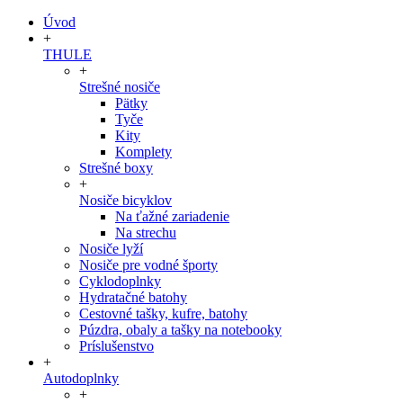
Úvod
+
THULE
+
Strešné nosiče
Pätky
Tyče
Kity
Komplety
Strešné boxy
+
Nosiče bicyklov
Na ťažné zariadenie
Na strechu
Nosiče lyží
Nosiče pre vodné športy
Cyklodoplnky
Hydratačné batohy
Cestovné tašky, kufre, batohy
Púzdra, obaly a tašky na notebooky
Príslušenstvo
+
Autodoplnky
+