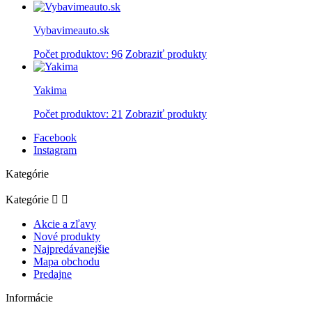
Vybavimeauto.sk
Počet produktov: 96
Zobraziť produkty
Yakima
Počet produktov: 21
Zobraziť produkty
Facebook
Instagram
Kategórie
Kategórie


Akcie a zľavy
Nové produkty
Najpredávanejšie
Mapa obchodu
Predajne
Informácie