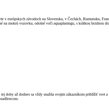
svete v európskych závodoch na Slovensku, v Čechách, Rumunsku, Fr
ené na mokrú vozovku, odolné voči aquaplaningu, s krátkou brzdnou d
j doby až dodnes sa vždy snažila svojim zákazníkom priblížiť svet a v
m nadšencom.