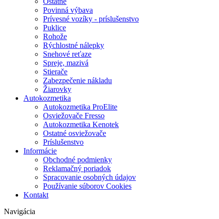
Ostatné
Povinná výbava
Prívesné vozíky - príslušenstvo
Puklice
Rohože
Rýchlostné nálepky
Snehové reťaze
Spreje, mazivá
Stierače
Zabezpečenie nákladu
Žiarovky
Autokozmetika
Autokozmetika ProElite
Osviežovače Fresso
Autokozmetika Kenotek
Ostatné osviežovače
Príslušenstvo
Informácie
Obchodné podmienky
Reklamačný poriadok
Spracovanie osobných údajov
Používanie súborov Cookies
Kontakt
Navigácia