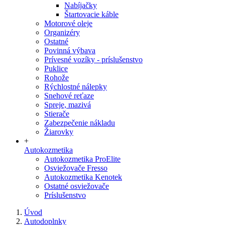
Nabíjačky
Štartovacie káble
Motorové oleje
Organizéry
Ostatné
Povinná výbava
Prívesné vozíky - príslušenstvo
Puklice
Rohože
Rýchlostné nálepky
Snehové reťaze
Spreje, mazivá
Stierače
Zabezpečenie nákladu
Žiarovky
+
Autokozmetika
Autokozmetika ProElite
Osviežovače Fresso
Autokozmetika Kenotek
Ostatné osviežovače
Príslušenstvo
Úvod
Autodoplnky