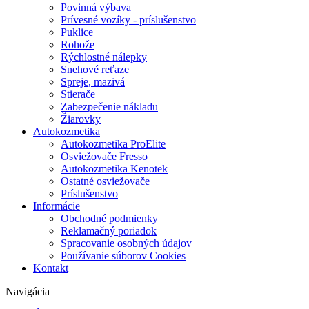
Povinná výbava
Prívesné vozíky - príslušenstvo
Puklice
Rohože
Rýchlostné nálepky
Snehové reťaze
Spreje, mazivá
Stierače
Zabezpečenie nákladu
Žiarovky
Autokozmetika
Autokozmetika ProElite
Osviežovače Fresso
Autokozmetika Kenotek
Ostatné osviežovače
Príslušenstvo
Informácie
Obchodné podmienky
Reklamačný poriadok
Spracovanie osobných údajov
Používanie súborov Cookies
Kontakt
Navigácia