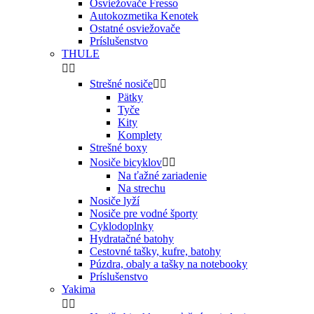
Osviežovače Fresso
Autokozmetika Kenotek
Ostatné osviežovače
Príslušenstvo
THULE


Strešné nosiče


Pätky
Tyče
Kity
Komplety
Strešné boxy
Nosiče bicyklov


Na ťažné zariadenie
Na strechu
Nosiče lyží
Nosiče pre vodné športy
Cyklodoplnky
Hydratačné batohy
Cestovné tašky, kufre, batohy
Púzdra, obaly a tašky na notebooky
Príslušenstvo
Yakima

