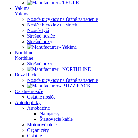
Yakima
Yakima
Nosiče bicyklov na ťažné zariadenie
Nosiče bicyklov na strechu
Nosiče lyží
Strešné nosiče
Strešné boxy
Northline
Northline
Strešné boxy
Buzz Rack
Nosiče bicyklov na ťažné zariadenie
Ostatné nosiče
Ostatné nosiče
Autodoplnky
Autobatérie
Nabíjačky
Štartovacie káble
Motorové oleje
Organizéry
Ostatné