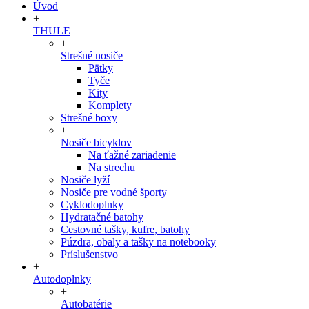
Úvod
+
THULE
+
Strešné nosiče
Pätky
Tyče
Kity
Komplety
Strešné boxy
+
Nosiče bicyklov
Na ťažné zariadenie
Na strechu
Nosiče lyží
Nosiče pre vodné športy
Cyklodoplnky
Hydratačné batohy
Cestovné tašky, kufre, batohy
Púzdra, obaly a tašky na notebooky
Príslušenstvo
+
Autodoplnky
+
Autobatérie