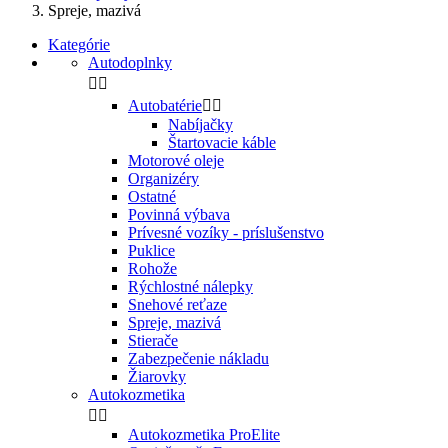
Spreje, mazivá
Kategórie
Autodoplnky


Autobatérie


Nabíjačky
Štartovacie káble
Motorové oleje
Organizéry
Ostatné
Povinná výbava
Prívesné vozíky - príslušenstvo
Puklice
Rohože
Rýchlostné nálepky
Snehové reťaze
Spreje, mazivá
Stierače
Zabezpečenie nákladu
Žiarovky
Autokozmetika


Autokozmetika ProElite