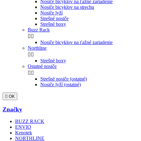
Nosiče bicyklov na ťažné zariadenie
Nosiče bicyklov na strechu
Nosiče lyží
Strešné nosiče
Strešné boxy
Buzz Rack


Nosiče bicyklov na ťažné zariadenie
Northline


Strešné boxy
Ostatné nosiče


Strešné nosiče (ostatné)
Nosiče lyží (ostatné)

OK
Značky
BUZZ RACK
ENVIO
Kenotek
NORTHLINE