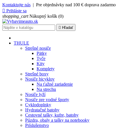
Kontaktujte nás
| Pre objednávky nad 100 € doprava zadarmo

Prihláste sa
shopping_cart
Nákupný košík
(0)

Hľadať
THULE
Strešné nosiče
Pätky
Tyče
Kity
Komplety
Strešné boxy
Nosiče bicyklov
Na ťažné zariadenie
Na strechu
Nosiče lyží
Nosiče pre vodné športy
Cyklodoplnky
Hydratačné batohy
Cestovné tašky, kufre, batohy
Púzdra, obaly a tašky na notebooky
Príslušenstvo