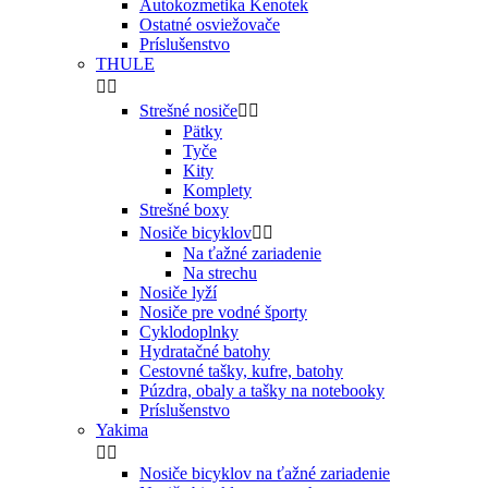
Autokozmetika Kenotek
Ostatné osviežovače
Príslušenstvo
THULE


Strešné nosiče


Pätky
Tyče
Kity
Komplety
Strešné boxy
Nosiče bicyklov


Na ťažné zariadenie
Na strechu
Nosiče lyží
Nosiče pre vodné športy
Cyklodoplnky
Hydratačné batohy
Cestovné tašky, kufre, batohy
Púzdra, obaly a tašky na notebooky
Príslušenstvo
Yakima


Nosiče bicyklov na ťažné zariadenie