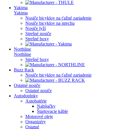
Yakima
Yakima
Nosiče bicyklov na ťažné zariadenie
Nosiče bicyklov na strechu
Nosiče lyží
Strešné nosiče
Strešné boxy
Northline
Northline
Strešné boxy
Buzz Rack
Nosiče bicyklov na ťažné zariadenie
Ostatné nosiče
Ostatné nosiče
Autodoplnky
Autobatérie
Nabíjačky
Štartovacie káble
Motorové oleje
Organizéry
Ostatné