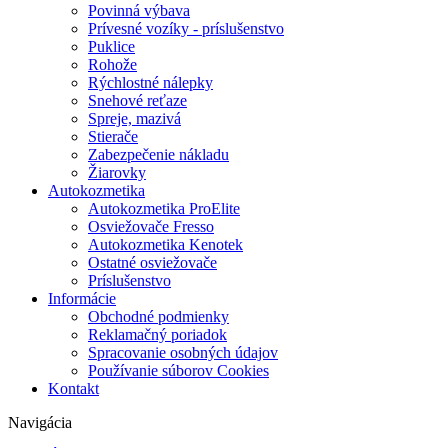
Povinná výbava
Prívesné vozíky - príslušenstvo
Puklice
Rohože
Rýchlostné nálepky
Snehové reťaze
Spreje, mazivá
Stierače
Zabezpečenie nákladu
Žiarovky
Autokozmetika
Autokozmetika ProElite
Osviežovače Fresso
Autokozmetika Kenotek
Ostatné osviežovače
Príslušenstvo
Informácie
Obchodné podmienky
Reklamačný poriadok
Spracovanie osobných údajov
Používanie súborov Cookies
Kontakt
Navigácia