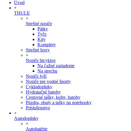
Úvod
+
THULE
+
Strešné nosiče
Pätky
Tyče
Kity
Komplety
Strešné boxy
+
Nosiče bicyklov
Na ťažné zariadenie
Na strechu
Nosiče lyží
Nosiče pre vodné športy
Cyklodoplnky
Hydratačné batohy
Cestovné tašky, kufre, batohy
Púzdra, obaly a tašky na notebooky
Príslušenstvo
+
Autodoplnky
+
Autobatérie