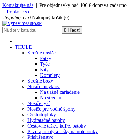
Kontaktujte nás
| Pre objednávky nad 100 € doprava zadarmo

Prihláste sa
shopping_cart
Nákupný košík
(0)

Hľadať
THULE
Strešné nosiče
Pätky
Tyče
Kity
Komplety
Strešné boxy
Nosiče bicyklov
Na ťažné zariadenie
Na strechu
Nosiče lyží
Nosiče pre vodné športy
Cyklodoplnky
Hydratačné batohy
Cestovné tašky, kufre, batohy
Púzdra, obaly a tašky na notebooky
Príslušenstvo