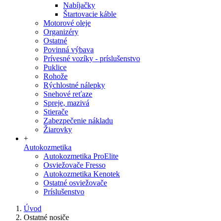
Nabíjačky
Štartovacie káble
Motorové oleje
Organizéry
Ostatné
Povinná výbava
Prívesné vozíky - príslušenstvo
Puklice
Rohože
Rýchlostné nálepky
Snehové reťaze
Spreje, mazivá
Stierače
Zabezpečenie nákladu
Žiarovky
+
Autokozmetika
Autokozmetika ProElite
Osviežovače Fresso
Autokozmetika Kenotek
Ostatné osviežovače
Príslušenstvo
Úvod
Ostatné nosiče