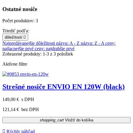
Ostatné nosiče
Počet produktov: 3
Triediť podľa:
dôležitosti

Najpredávanejšie
dôležitosti
názvu: A - Z
názvu: Z - A
ceny:
najlacnejšie prvé
ceny: najdrahšie prvé
Zobrazené produkty: 1-3 z 3 položiek
Aktívne filtre
Strešné nosiče ENVIO EN 120W (black)
149,00 €
s DPH
121,14 €
bez DPH
shopping_cart
Vložiť do košíka

Rýchly náhľad