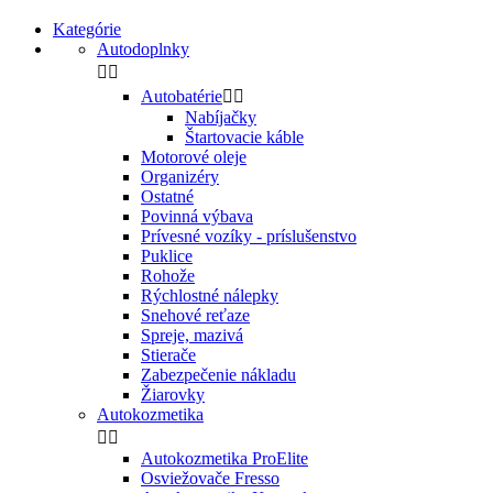
Kategórie
Autodoplnky


Autobatérie


Nabíjačky
Štartovacie káble
Motorové oleje
Organizéry
Ostatné
Povinná výbava
Prívesné vozíky - príslušenstvo
Puklice
Rohože
Rýchlostné nálepky
Snehové reťaze
Spreje, mazivá
Stierače
Zabezpečenie nákladu
Žiarovky
Autokozmetika


Autokozmetika ProElite
Osviežovače Fresso