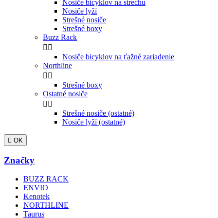
Nosiče bicyklov na strechu
Nosiče lyží
Strešné nosiče
Strešné boxy
Buzz Rack


Nosiče bicyklov na ťažné zariadenie
Northline


Strešné boxy
Ostatné nosiče


Strešné nosiče (ostatné)
Nosiče lyží (ostatné)

OK
Značky
BUZZ RACK
ENVIO
Kenotek
NORTHLINE
Taurus