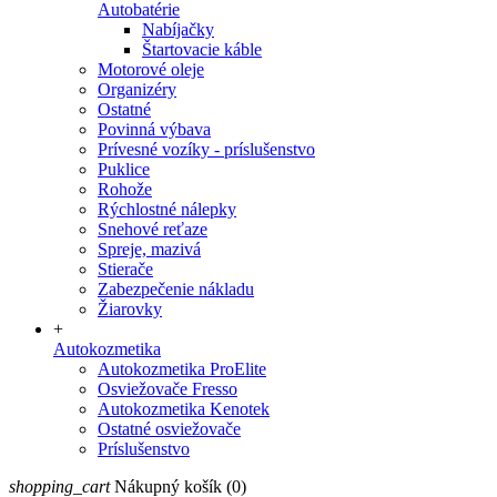
Autobatérie
Nabíjačky
Štartovacie káble
Motorové oleje
Organizéry
Ostatné
Povinná výbava
Prívesné vozíky - príslušenstvo
Puklice
Rohože
Rýchlostné nálepky
Snehové reťaze
Spreje, mazivá
Stierače
Zabezpečenie nákladu
Žiarovky
+
Autokozmetika
Autokozmetika ProElite
Osviežovače Fresso
Autokozmetika Kenotek
Ostatné osviežovače
Príslušenstvo
shopping_cart
Nákupný košík
(0)