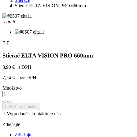
Stierače
Stierač ELTA VISION PRO 660mm
search


Stierač ELTA VISION PRO 660mm
8,90 €
s DPH
7,24 €
bez DPH
Množstvo

Vložiť do košíka

Vypredané - kontaktujte nás
Zdieľajte
Zdieľajte