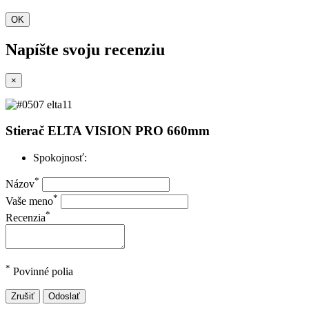
OK
Napíšte svoju recenziu
×
Stierač ELTA VISION PRO 660mm
Spokojnosť:
*
Názov
*
Vaše meno
*
Recenzia
*
Povinné polia
Zrušiť
Odoslať