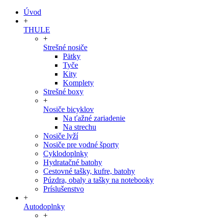
Úvod
+
THULE
+
Strešné nosiče
Pätky
Tyče
Kity
Komplety
Strešné boxy
+
Nosiče bicyklov
Na ťažné zariadenie
Na strechu
Nosiče lyží
Nosiče pre vodné športy
Cyklodoplnky
Hydratačné batohy
Cestovné tašky, kufre, batohy
Púzdra, obaly a tašky na notebooky
Príslušenstvo
+
Autodoplnky
+