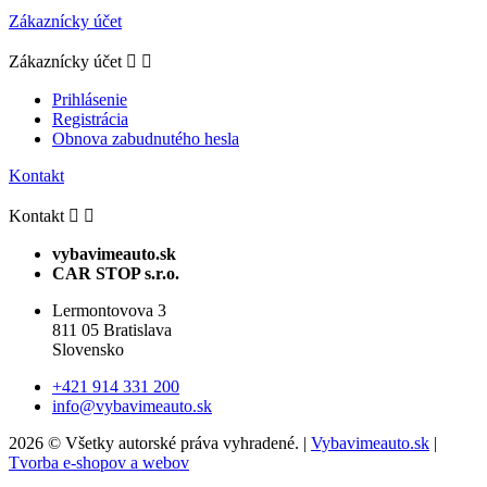
Zákaznícky účet
Zákaznícky účet


Prihlásenie
Registrácia
Obnova zabudnutého hesla
Kontakt
Kontakt


vybavimeauto.sk
CAR STOP s.r.o.
Lermontovova 3
811 05 Bratislava
Slovensko
+421 914 331 200
info@vybavimeauto.sk
2026 © Všetky autorské práva vyhradené. |
Vybavimeauto.sk
|
Tvorba e-shopov a webov