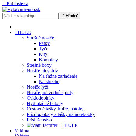

Prihláste sa

Hľadať
THULE
Strešné nosiče
Pätky
Tyče
Kity
Komplety
Strešné boxy
Nosiče bicyklov
Na ťažné zariadenie
Na strechu
Nosiče lyží
Nosiče pre vodné športy
Cyklodoplnky
Hydratačné batohy
Cestovné tašky, kufre, batohy
Púzdra, obaly a tašky na notebooky
Príslušenstvo
Yakima