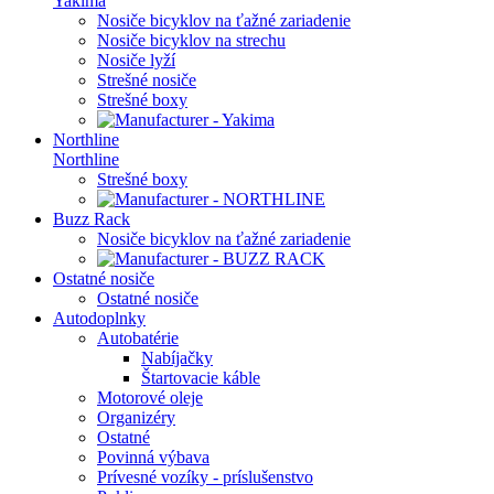
Yakima
Nosiče bicyklov na ťažné zariadenie
Nosiče bicyklov na strechu
Nosiče lyží
Strešné nosiče
Strešné boxy
Northline
Northline
Strešné boxy
Buzz Rack
Nosiče bicyklov na ťažné zariadenie
Ostatné nosiče
Ostatné nosiče
Autodoplnky
Autobatérie
Nabíjačky
Štartovacie káble
Motorové oleje
Organizéry
Ostatné
Povinná výbava
Prívesné vozíky - príslušenstvo