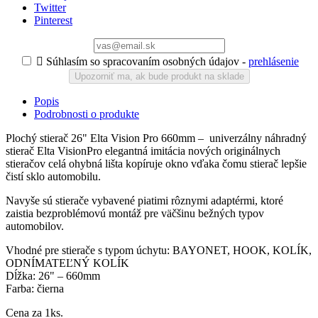
Twitter
Pinterest

Súhlasím so spracovaním osobných údajov -
prehlásenie
Upozorniť ma, ak bude produkt na sklade
Popis
Podrobnosti o produkte
Plochý stierač 26" Elta Vision Pro 660mm – univerzálny náhradný
stierač Elta VisionPro elegantná imitácia nových originálnych
stieračov celá ohybná lišta kopíruje okno vďaka čomu stierač lepšie
čistí sklo automobilu.
Navyše sú stierače vybavené piatimi rôznymi adaptérmi, ktoré
zaistia bezproblémovú montáž pre väčšinu bežných typov
automobilov.
Vhodné pre stierače s typom úchytu: BAYONET, HOOK, KOLÍK,
ODNÍMATEĽNÝ KOLÍK
Dĺžka: 26" – 660mm
Farba: čierna
Cena za 1ks.