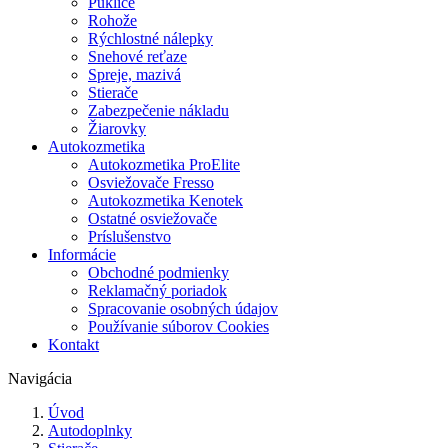
Puklice
Rohože
Rýchlostné nálepky
Snehové reťaze
Spreje, mazivá
Stierače
Zabezpečenie nákladu
Žiarovky
Autokozmetika
Autokozmetika ProElite
Osviežovače Fresso
Autokozmetika Kenotek
Ostatné osviežovače
Príslušenstvo
Informácie
Obchodné podmienky
Reklamačný poriadok
Spracovanie osobných údajov
Používanie súborov Cookies
Kontakt
Navigácia
Úvod
Autodoplnky