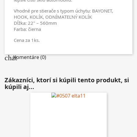
Vhodné pre stierače s typom úchytu: BAYONET,
HOOK, KOLÍK, ODNÍMATEĽNÝ KOLÍK
Dĺžka: 22" – 560mm
Farba: čierna
Cena za 1ks.
chat
Komentáre (0)
Zákazníci, ktorí si kúpili tento produkt, si
kúpili aj...