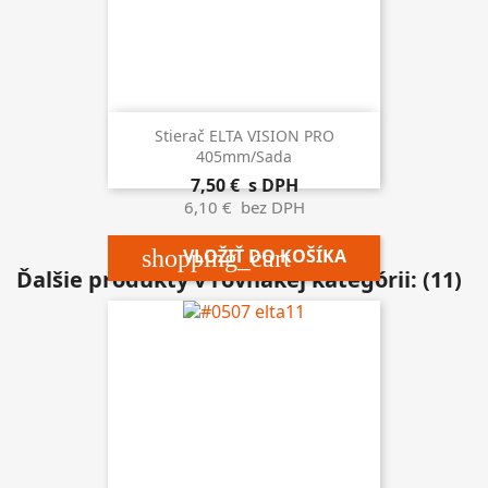
Stierač ELTA VISION PRO
405mm/sada
7,50 €
s DPH
6,10 €
bez DPH
shopping_cart
VLOŽIŤ DO KOŠÍKA
Ďalšie produkty v rovnakej kategórii: (11)