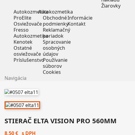
Žiarovky
Autokozmetika
Autokozmetika
ProElite
Obchodné
Informácie
Osviežovače
podmienky
Kontakt
Fresso
Reklamačný
Autokozmetika
poriadok
Kenotek
Spracovanie
Ostatné
osobných
osviežovače
údajov
Príslušenstvo
Používanie
súborov
Cookies
Navigácia
STIERAČ ELTA VISION PRO 560MM
8,50 €
s DPH