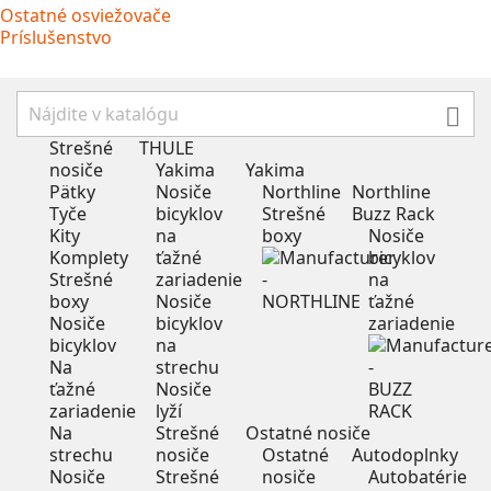
Ostatné osviežovače
Príslušenstvo

Strešné
THULE
nosiče
Yakima
Yakima
Pätky
Nosiče
Northline
Northline
Tyče
bicyklov
Strešné
Buzz Rack
Kity
na
boxy
Nosiče
Komplety
ťažné
bicyklov
Strešné
zariadenie
na
boxy
Nosiče
ťažné
Nosiče
bicyklov
zariadenie
bicyklov
na
Na
strechu
ťažné
Nosiče
zariadenie
lyží
Na
Strešné
Ostatné nosiče
strechu
nosiče
Ostatné
Autodoplnky
Nosiče
Strešné
nosiče
Autobatérie