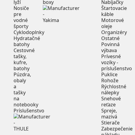
lyží
boxy
Nabíjačky
Nosiče
Štartovacie
pre
káble
vodné
Motorové
športy
oleje
Cyklodoplnky
Organizéry
Hydratačné
Ostatné
batohy
Povinná
Cestovné
výbava
tašky,
Prívesné
kufre,
vozíky -
batohy
príslušenstvo
Púzdra,
Puklice
obaly
Rohože
a
Rýchlostné
tašky
nálepky
na
Snehové
notebooky
reťaze
Príslušenstvo
Spreje,
mazivá
Stierače
Zabezpečenie
nákladu