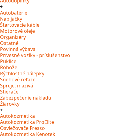
Autodoplnky
+
Autobatérie
Nabíjačky
Štartovacie káble
Motorové oleje
Organizéry
Ostatné
Povinná výbava
Prívesné vozíky - príslušenstvo
Puklice
Rohože
Rýchlostné nálepky
Snehové reťaze
Spreje, mazivá
Stierače
Zabezpečenie nákladu
Žiarovky
+
Autokozmetika
Autokozmetika ProElite
Osviežovače Fresso
Autokozmetika Kenotek