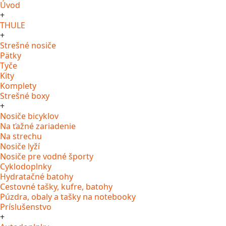
Úvod
+
THULE
+
Strešné nosiče
Pätky
Tyče
Kity
Komplety
Strešné boxy
+
Nosiče bicyklov
Na ťažné zariadenie
Na strechu
Nosiče lyží
Nosiče pre vodné športy
Cyklodoplnky
Hydratačné batohy
Cestovné tašky, kufre, batohy
Púzdra, obaly a tašky na notebooky
Príslušenstvo
+