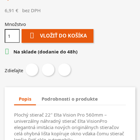
6,91 €
bez DPH
Množstvo

VLOŽIŤ DO KOŠÍKA

Na sklade (dodanie do 48h)
Zdieľajte
Popis
Podrobnosti o produkte
Plochý stierač 22" Elta Vision Pro 560mm –
univerzálny náhradný stierač Elta VisionPro
elegantná imitácia nových originálnych stieračov
celá ohybná lišta kopíruje okno vďaka čomu stierač
lepšie čistí sklo automobilu.