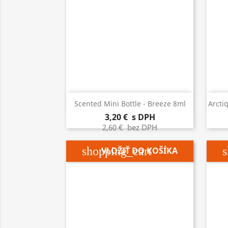

Rýchly náhľad
Scented Mini Bottle - Breeze 8ml
Arcti
3,20 €
s DPH
2,60 €
bez DPH
shopping_cart
s
VLOŽIŤ DO KOŠÍKA