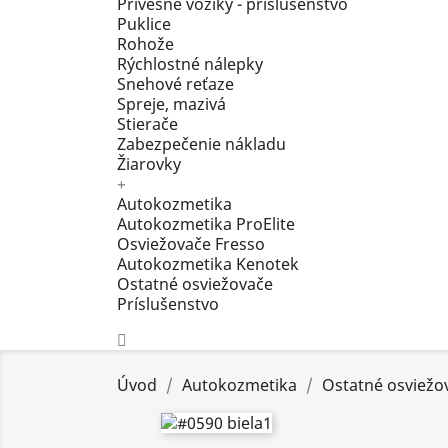
Prívesné vozíky - príslušenstvo
Puklice
Rohože
Rýchlostné nálepky
Snehové reťaze
Spreje, mazivá
Stierače
Zabezpečenie nákladu
Žiarovky
+
Autokozmetika
Autokozmetika ProElite
Osviežovače Fresso
Autokozmetika Kenotek
Ostatné osviežovače
Príslušenstvo
Úvod
Autokozmetika
Ostatné osviežo