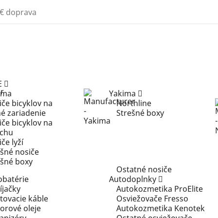
€ doprava
E
ima
Yakima
če bicyklov na
Northline
né zariadenie
Strešné boxy
če bicyklov na
echu
če lyží
ešné nosiče
ešné boxy
Ostatné nosiče
obatérie
Autodoplnky
íjačky
Autokozmetika ProElite
tovacie káble
Osviežovače Fresso
orové oleje
Autokozmetika Kenotek