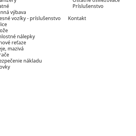
anizéry
Ostatné osviežovače
atné
Príslušenstvo
inná výbava
esné vozíky - príslušenstvo
Kontakt
ice
ože
hlostné nálepky
hové reťaze
eje, mazivá
rače
ezpečenie nákladu
rovky