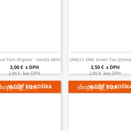


Rýchly náhľad
Rýchly náhľad
que Pure Organic - Vanilla 38ml
SMELLY OWL Green Tea (zelený
3,00 €
s DPH
3,50 €
s DPH
2,44 €
bez DPH
2,85 €
bez DPH
hopping_cart
shopping_cart
VLOŽIŤ DO KOŠÍKA
VLOŽIŤ DO KOŠÍK