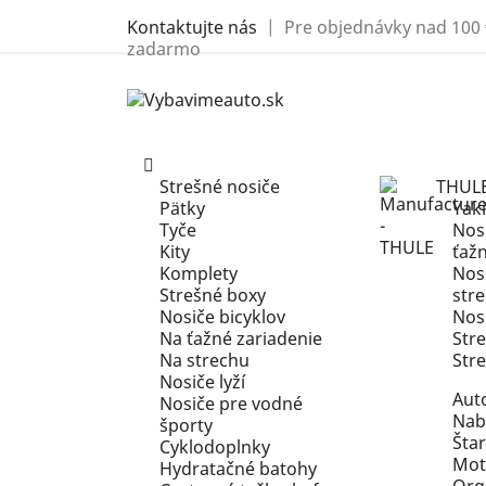
Kontaktujte nás
| Pre objednávky nad 100 
zadarmo
Strešné nosiče
THUL
Pätky
Yak
Tyče
Nosi
Kity
ťaž
Komplety
Nosi
Strešné boxy
str
Nosiče bicyklov
Nosi
Na ťažné zariadenie
Str
Na strechu
Str
Nosiče lyží
Aut
Nosiče pre vodné
Nab
športy
Štar
Cyklodoplnky
Mot
Hydratačné batohy