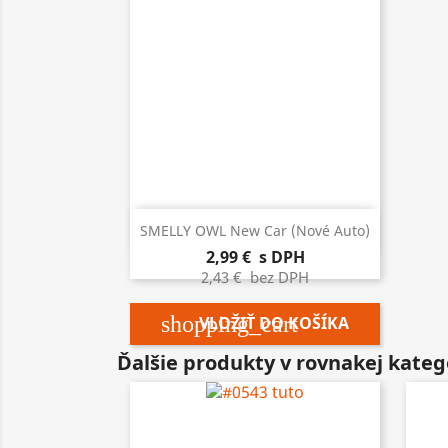

Rýchly náhľad
SMELLY OWL New Car (nové Auto)
2,99 €
s DPH
2,43 €
bez DPH
shopping_cart
VLOŽIŤ DO KOŠÍKA
Ďalšie produkty v rovnakej kategó