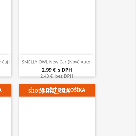

Rýchly náhľad
 Čaj)
SMELLY OWL New Car (nové Auto)
2,99 €
s DPH
2,43 €
bez DPH
shopping_cart
A
VLOŽIŤ DO KOŠÍKA