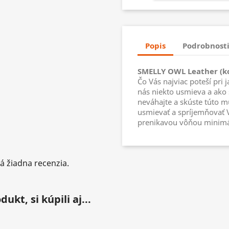
Popis
Podrobnosti
SMELLY OWL Leather (k
Čo Vás najviac poteší pri 
nás niekto usmieva a ako 
neváhajte a skúste túto 
usmievať a spríjemňovať 
prenikavou vôňou minimá
á žiadna recenzia.
ukt, si kúpili aj...