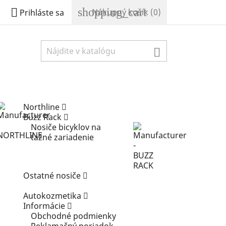
shopping_cart

Nákupný košík
(0)
Prihláste sa

Northline
Buzz Rack
Nosiče bicyklov na
ťažné zariadenie
Ostatné nosiče
Autokozmetika
Informácie
Obchodné podmienky