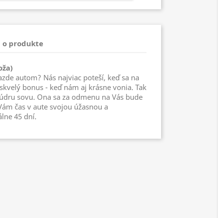
 o produkte
oža)
jazde autom? Nás najviac poteší, keď sa na
skvelý bonus - keď nám aj krásne vonia. Tak
múdru sovu. Ona sa za odmenu na Vás bude
Vám čas v aute svojou úžasnou a
lne 45 dní.