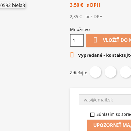
3,50 €
s DPH
2,85 €
bez DPH
Množstvo

VLOŽIŤ DO 

Vypredané - kontaktujt
Zdieľajte
Súhlasím so spra
UPOZORNIŤ MA,