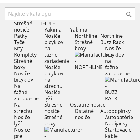

Strešné
THULE
nosiče
Yakima
Yakima
Pätky
Nosiče
Northline
Northline
Tyče
bicyklov
Strešné
Buzz Rack
Kity
na
boxy
Nosiče
Komplety
ťažné
bicyklov
Strešné
zariadenie
na
boxy
Nosiče
ťažné
Nosiče
bicyklov
zariadenie
bicyklov
na
Na
strechu
ťažné
Nosiče
zariadenie
lyží
Na
Strešné
Ostatné nosiče
strechu
nosiče
Ostatné
Autodoplnky
Nosiče
Strešné
nosiče
Autobatérie
lyží
boxy
Nabíjačky
Nosiče
Štartovacie
pre
káble