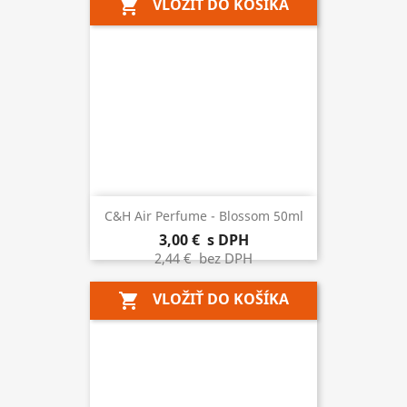
VLOŽIŤ DO KOŠÍKA
shopping_cart
C&H Air Perfume - Blossom 50ml
3,00 €
s DPH
2,44 €
bez DPH
VLOŽIŤ DO KOŠÍKA
shopping_cart