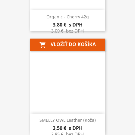
Organic - Cherry 42g
3,80 €
s DPH
3,09 €
bez DPH
VLOŽIŤ DO KOŠÍKA
shopping_cart
SMELLY OWL Leather (koža)
3,50 €
s DPH
2,85 €
bez DPH