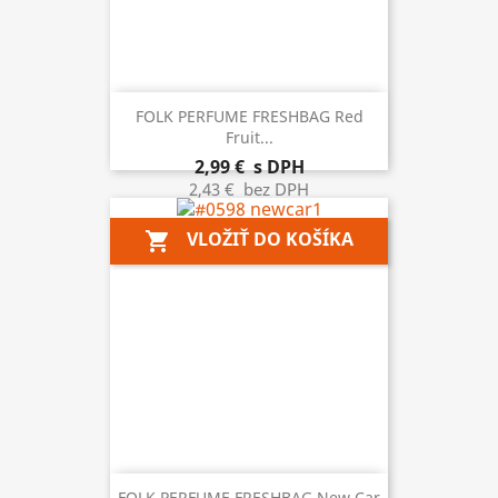
FOLK PERFUME FRESHBAG Red
Fruit...
2,99 €
s DPH
2,43 €
bez DPH
VLOŽIŤ DO KOŠÍKA
shopping_cart
FOLK PERFUME FRESHBAG New Car