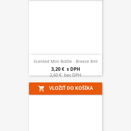
Scented Mini Bottle - Breeze 8ml
3,20 €
s DPH
2,60 €
bez DPH
VLOŽIŤ DO KOŠÍKA
shopping_cart