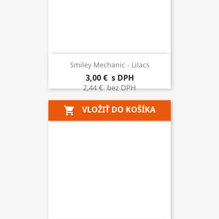
Smiley Mechanic - Lilacs
3,00 €
s DPH
2,44 €
bez DPH
VLOŽIŤ DO KOŠÍKA
shopping_cart