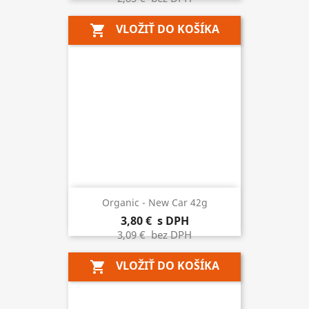
VLOŽIŤ DO KOŠÍKA
shopping_cart
Organic - New Car 42g
3,80 €
s DPH
3,09 €
bez DPH
VLOŽIŤ DO KOŠÍKA
shopping_cart