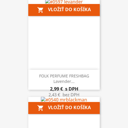
VLOŽIŤ DO KOŠÍKA
shopping_cart
FOLK PERFUME FRESHBAG
Lavender...
2,99 €
s DPH
2,43 €
bez DPH
VLOŽIŤ DO KOŠÍKA
shopping_cart