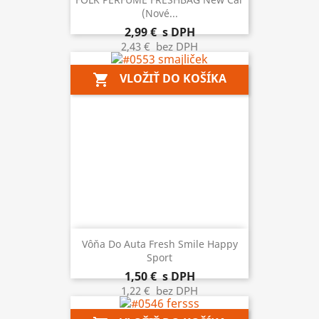
(nové...
2,99 €
s DPH
2,43 €
bez DPH
VLOŽIŤ DO KOŠÍKA
shopping_cart
Vôňa Do Auta Fresh Smile Happy
Sport
1,50 €
s DPH
1,22 €
bez DPH