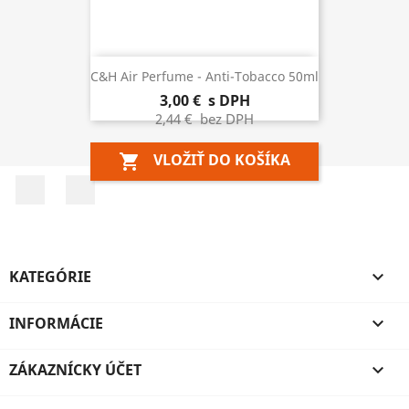
C&H Air Perfume - Anti-Tobacco 50ml
3,00 €
s DPH
2,44 €
bez DPH
VLOŽIŤ DO KOŠÍKA
shopping_cart
Facebook
Instagram
KATEGÓRIE

INFORMÁCIE

ZÁKAZNÍCKY ÚČET
