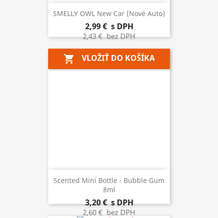
SMELLY OWL New Car (nové Auto)
2,99 €
s DPH
2,43 €
bez DPH
VLOŽIŤ DO KOŠÍKA
shopping_cart
Scented Mini Bottle - Bubble Gum
8ml
3,20 €
s DPH
2,60 €
bez DPH