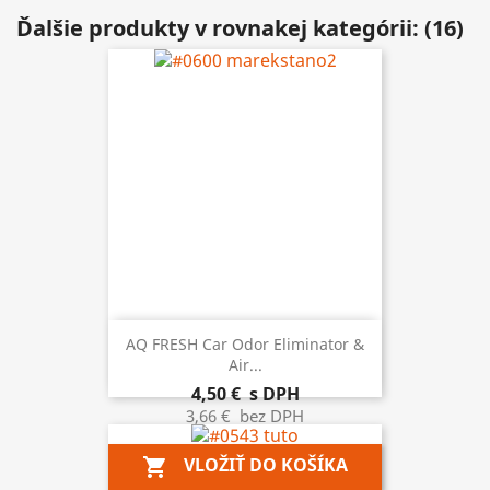
Ďalšie produkty v rovnakej kategórii: (16)
AQ FRESH Car Odor Eliminator &
Air...
4,50 €
s DPH
3,66 €
bez DPH
VLOŽIŤ DO KOŠÍKA
shopping_cart