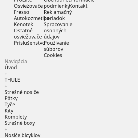
Osviežovače
podmienky
Kontakt
Fresso
Reklamačný
Autokozmetika
poriadok
Kenotek
Spracovanie
Ostatné
osobných
osviežovače
údajov
Príslušenstvo
Používanie
súborov
Cookies
Navigácia
Úvod
+
THULE
+
Strešné nosiče
Pätky
Tyče
Kity
Komplety
Strešné boxy
+
Nosiče bicyklov