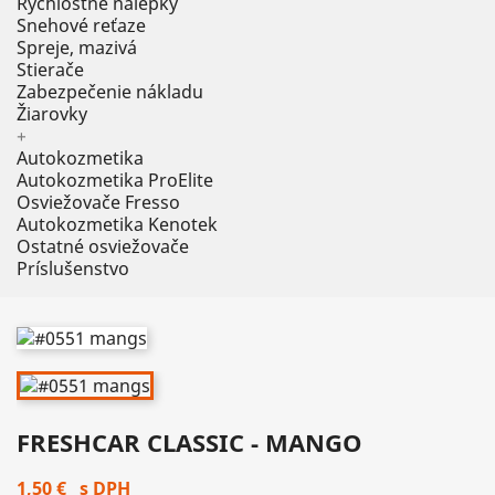
Rýchlostné nálepky
Snehové reťaze
Spreje, mazivá
Stierače
Zabezpečenie nákladu
Žiarovky
+
Autokozmetika
Autokozmetika ProElite
Osviežovače Fresso
Autokozmetika Kenotek
Ostatné osviežovače
Príslušenstvo
FRESHCAR CLASSIC - MANGO
1,50 €
s DPH