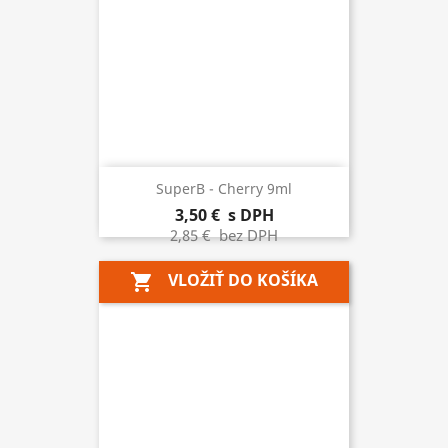
SuperB - Cherry 9ml
3,50 €
s DPH
2,85 €
bez DPH
VLOŽIŤ DO KOŠÍKA
shopping_cart