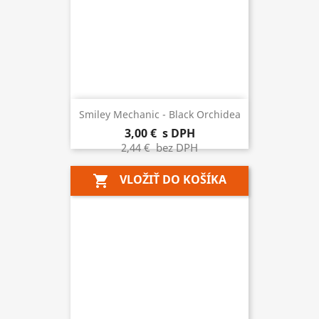
Smiley Mechanic - Black Orchidea
3,00 €
s DPH
2,44 €
bez DPH
VLOŽIŤ DO KOŠÍKA
shopping_cart