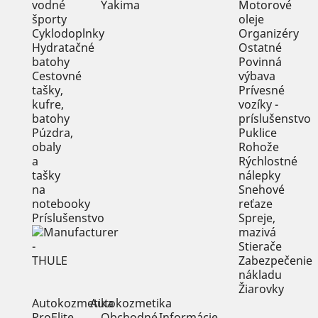
vodné
Motorové
športy
oleje
Cyklodoplnky
Organizéry
Hydratačné
Ostatné
batohy
Povinná
Cestovné
výbava
tašky,
Prívesné
kufre,
vozíky -
batohy
príslušenstvo
Púzdra,
Puklice
obaly
Rohože
a
Rýchlostné
tašky
nálepky
na
Snehové
notebooky
reťaze
Príslušenstvo
Spreje,
mazivá
Stierače
Zabezpečenie
nákladu
Žiarovky
Autokozmetika
Autokozmetika
ProElite
Obchodné
Informácie