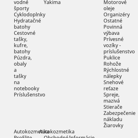
vodné
Motorové
športy
oleje
Cyklodoplnky
Organizéry
Hydratačné
Ostatné
batohy
Povinná
Cestovné
výbava
tašky,
Prívesné
kufre,
vozíky -
batohy
príslušenstvo
Púzdra,
Puklice
obaly
Rohože
a
Rýchlostné
tašky
nálepky
na
Snehové
notebooky
reťaze
Príslušenstvo
Spreje,
mazivá
Stierače
Zabezpečenie
nákladu
Žiarovky
Autokozmetika
Autokozmetika
ProElite
Obchodné
Informácie