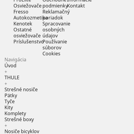
Osviežovače
podmienky
Kontakt
Fresso
Reklamačný
Autokozmetika
poriadok
Kenotek
Spracovanie
Ostatné
osobných
osviežovače
údajov
Príslušenstvo
Používanie
súborov
Cookies
Navigácia
Úvod
+
THULE
+
Strešné nosiče
Pätky
Tyče
Kity
Komplety
Strešné boxy
+
Nosiče bicyklov