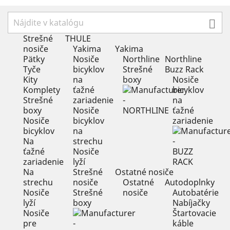

Strešné
THULE
nosiče
Yakima
Yakima
Pätky
Nosiče
Northline
Northline
Tyče
bicyklov
Strešné
Buzz Rack
Kity
na
boxy
Nosiče
Komplety
ťažné
bicyklov
Strešné
zariadenie
na
boxy
Nosiče
ťažné
Nosiče
bicyklov
zariadenie
bicyklov
na
Na
strechu
ťažné
Nosiče
zariadenie
lyží
Na
Strešné
Ostatné nosiče
strechu
nosiče
Ostatné
Autodoplnky
Nosiče
Strešné
nosiče
Autobatérie
lyží
boxy
Nabíjačky
Nosiče
Štartovacie
pre
káble