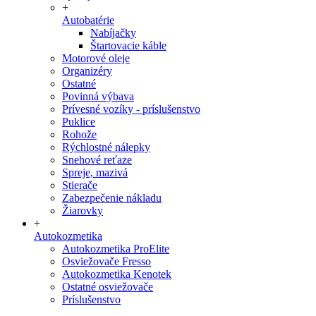
+
Autobatérie
Nabíjačky
Štartovacie káble
Motorové oleje
Organizéry
Ostatné
Povinná výbava
Prívesné vozíky - príslušenstvo
Puklice
Rohože
Rýchlostné nálepky
Snehové reťaze
Spreje, mazivá
Stierače
Zabezpečenie nákladu
Žiarovky
+
Autokozmetika
Autokozmetika ProElite
Osviežovače Fresso
Autokozmetika Kenotek
Ostatné osviežovače
Príslušenstvo