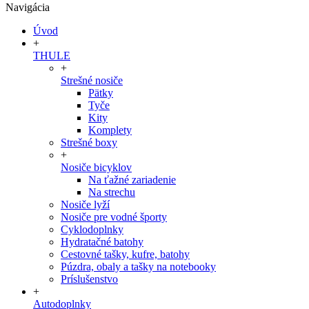
Navigácia
Úvod
+
THULE
+
Strešné nosiče
Pätky
Tyče
Kity
Komplety
Strešné boxy
+
Nosiče bicyklov
Na ťažné zariadenie
Na strechu
Nosiče lyží
Nosiče pre vodné športy
Cyklodoplnky
Hydratačné batohy
Cestovné tašky, kufre, batohy
Púzdra, obaly a tašky na notebooky
Príslušenstvo
+
Autodoplnky