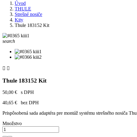
Úvod
THULE
Strešné nosiče
Kity
Thule 183152 Kit
search


Thule 183152 Kit
50,00 €
s DPH
40,65 €
bez DPH
Prispôsobená sada adaptéra pre montáž systému strešného nosiča Thu
Množstvo