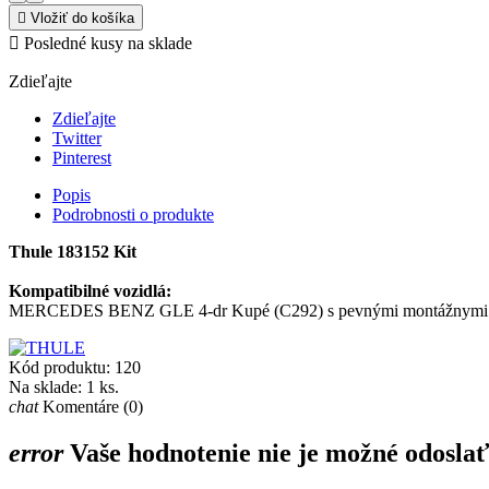

Vložiť do košíka

Posledné kusy na sklade
Zdieľajte
Zdieľajte
Twitter
Pinterest
Popis
Podrobnosti o produkte
Thule 183152 Kit
Kompatibilné vozidlá:
MERCEDES BENZ GLE 4-dr Kupé (C292) s pevnými montážnymi b
Kód produktu:
120
Na sklade:
1 ks.
chat
Komentáre (0)
error
Vaše hodnotenie nie je možné odosla