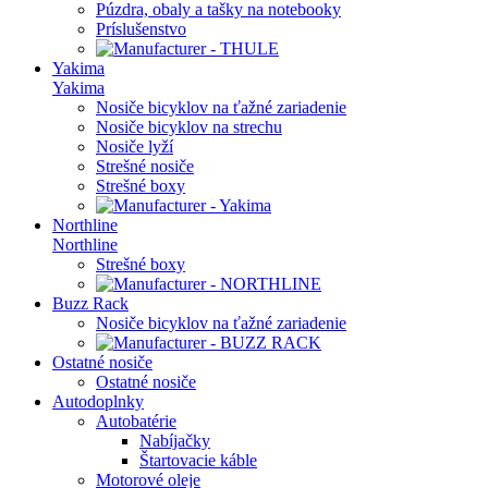
Púzdra, obaly a tašky na notebooky
Príslušenstvo
Yakima
Yakima
Nosiče bicyklov na ťažné zariadenie
Nosiče bicyklov na strechu
Nosiče lyží
Strešné nosiče
Strešné boxy
Northline
Northline
Strešné boxy
Buzz Rack
Nosiče bicyklov na ťažné zariadenie
Ostatné nosiče
Ostatné nosiče
Autodoplnky
Autobatérie
Nabíjačky
Štartovacie káble
Motorové oleje