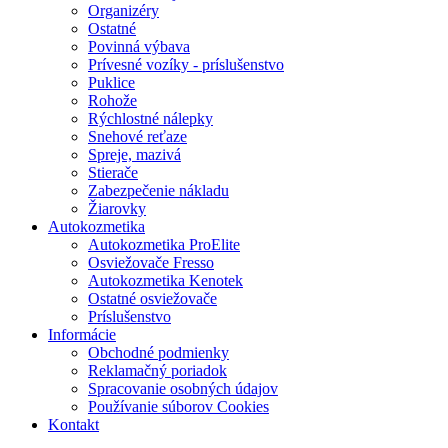
Organizéry
Ostatné
Povinná výbava
Prívesné vozíky - príslušenstvo
Puklice
Rohože
Rýchlostné nálepky
Snehové reťaze
Spreje, mazivá
Stierače
Zabezpečenie nákladu
Žiarovky
Autokozmetika
Autokozmetika ProElite
Osviežovače Fresso
Autokozmetika Kenotek
Ostatné osviežovače
Príslušenstvo
Informácie
Obchodné podmienky
Reklamačný poriadok
Spracovanie osobných údajov
Používanie súborov Cookies
Kontakt