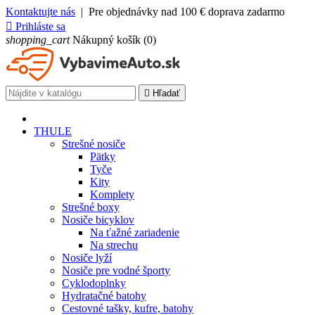
Kontaktujte nás
| Pre objednávky nad 100 € doprava zadarmo

Prihláste sa
shopping_cart
Nákupný košík
(0)

Hľadať
THULE
Strešné nosiče
Pätky
Tyče
Kity
Komplety
Strešné boxy
Nosiče bicyklov
Na ťažné zariadenie
Na strechu
Nosiče lyží
Nosiče pre vodné športy
Cyklodoplnky
Hydratačné batohy
Cestovné tašky, kufre, batohy