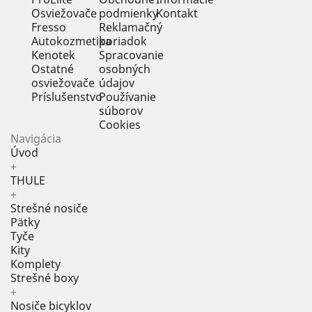
Osviežovače
podmienky
Kontakt
Fresso
Reklamačný
Autokozmetika
poriadok
Kenotek
Spracovanie
Ostatné
osobných
osviežovače
údajov
Príslušenstvo
Používanie
súborov
Cookies
Navigácia
Úvod
+
THULE
+
Strešné nosiče
Pätky
Tyče
Kity
Komplety
Strešné boxy
+
Nosiče bicyklov