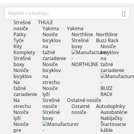

Strešné
THULE
nosiče
Yakima
Yakima
Pätky
Nosiče
Northline
Northline
Tyče
bicyklov
Strešné
Buzz Rack
Kity
na
boxy
Nosiče
Komplety
ťažné
bicyklov
Strešné
zariadenie
na
boxy
Nosiče
ťažné
Nosiče
bicyklov
zariadenie
bicyklov
na
Na
strechu
ťažné
Nosiče
zariadenie
lyží
Na
Strešné
Ostatné nosiče
strechu
nosiče
Ostatné
Autodoplnky
Nosiče
Strešné
nosiče
Autobatérie
lyží
boxy
Nabíjačky
Nosiče
Štartovacie
pre
káble