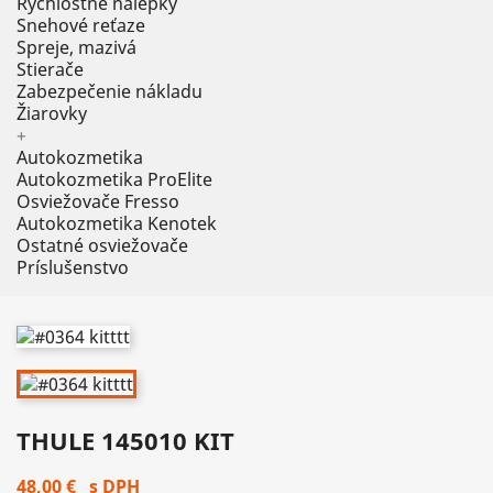
Rýchlostné nálepky
Snehové reťaze
Spreje, mazivá
Stierače
Zabezpečenie nákladu
Žiarovky
+
Autokozmetika
Autokozmetika ProElite
Osviežovače Fresso
Autokozmetika Kenotek
Ostatné osviežovače
Príslušenstvo
THULE 145010 KIT
48,00 €
s DPH