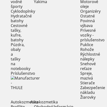
vodné
Motorové
športy
oleje
Cyklodoplnky
Organizéry
Hydratačné
Ostatné
batohy
Povinná
Cestovné
výbava
tašky,
Prívesné
kufre,
vozíky -
batohy
príslušenstvo
Púzdra,
Puklice
obaly
Rohože
a
Rýchlostné
tašky
nálepky
na
Snehové
notebooky
reťaze
Príslušenstvo
Spreje,
mazivá
Stierače
Zabezpečenie
nákladu
Žiarovky
Autokozmetika
Autokozmetika
ProElite
Obchodné
Informácie