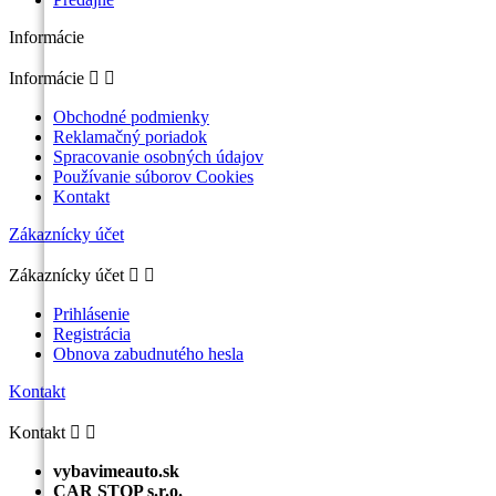
Informácie
Informácie


Obchodné podmienky
Reklamačný poriadok
Spracovanie osobných údajov
Používanie súborov Cookies
Kontakt
Zákaznícky účet
Zákaznícky účet


Prihlásenie
Registrácia
Obnova zabudnutého hesla
Kontakt
Kontakt


vybavimeauto.sk
CAR STOP s.r.o.