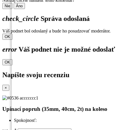
Naozaj chcete nahlásiť tento komentár?
Nie
Áno
check_circle
Správa odoslaná
Váš podnet bol odoslaný a bude ho posudzovať moderátor.
OK
error
Váš podnet nie je možné odoslať
OK
Napíšte svoju recenziu
×
Upínací popruh (35mm, 40cm, 2t) na koleso
Spokojnosť:
*