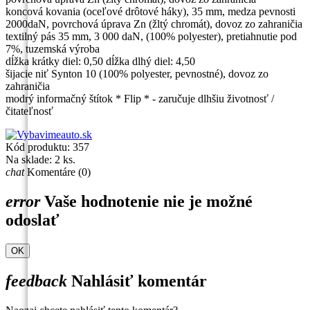
koncová kovania (oceľové drôtové háky), 35 mm, medza pevnosti
2000daN, povrchová úprava Zn (žltý chromát), dovoz zo zahraničia
textilný pás 35 mm, 3 000 daN, (100% polyester), pretiahnutie pod
7%, tuzemská výroba
dĺžka krátky diel: 0,50 dĺžka dlhý diel: 4,50
šijacie niť Synton 10 (100% polyester, pevnostné), dovoz zo
zahraničia
modrý informačný štítok * Flip * - zaručuje dlhšiu životnosť /
čitateľnosť
Kód produktu:
357
Na sklade:
2 ks.
chat
Komentáre (0)
error
Vaše hodnotenie nie je možné
odoslať
OK
feedback
Nahlásiť komentár