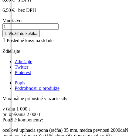
6,50 €
bez DPH
Množstvo

Vložiť do košíka

Posledné kusy na sklade
Zdieľajte
Zdieľajte
Twitter
Pinterest
Popis
Podrobnosti o produkte
Maximálne prípustné viazacie sily:
v ťahu 1 000 t
pri opásania 2 000 t
Použité komponenty:
oceľová upínacia spona (račňa) 35 mm, medza pevnosti 2000daN,
povrchová úprava Zn (žltý chromát), dovoz zo zahraničia