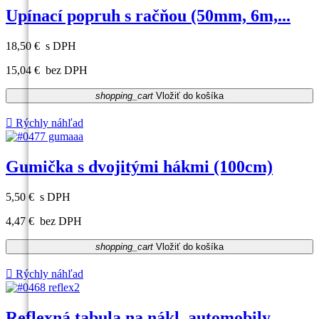
Upínací popruh s račňou (50mm, 6m,...
18,50 €
s DPH
15,04 €
bez DPH
shopping_cart
Vložiť do košíka

Rýchly náhľad
Gumička s dvojitými hákmi (100cm)
5,50 €
s DPH
4,47 €
bez DPH
shopping_cart
Vložiť do košíka

Rýchly náhľad
Reflexná tabula na nákl. automobily