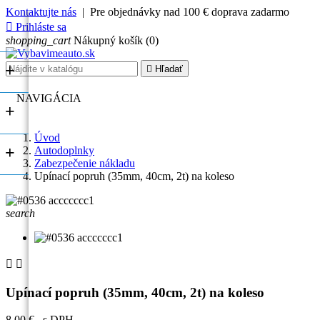
Kontaktujte nás
| Pre objednávky nad 100 € doprava zadarmo

Prihláste sa
shopping_cart
Nákupný košík
(0)
+

Hľadať
NAVIGÁCIA
+
Úvod
+
Autodoplnky
Zabezpečenie nákladu
Upínací popruh (35mm, 40cm, 2t) na koleso
search


Upínací popruh (35mm, 40cm, 2t) na koleso
8,00 €
s DPH