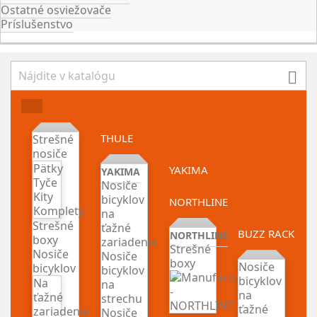
Ostatné osviežovače
Príslušenstvo

THULE
Strešné
nosiče
Pätky
YAKIMA
YAKIMA
Tyče
Nosiče
Kity
bicyklov
NORTHLINE
Komplety
na
Strešné
ťažné
BUZZ RACK
NORTHLINE
boxy
zariadenie
Strešné
Nosiče
Nosiče
boxy
Nosiče
bicyklov
bicyklov
bicyklov
Na
na
na
ťažné
strechu
ťažné
zariadenie
Nosiče