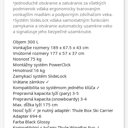
•Jednoduché otváranie a zatváranie za všetkých
podmienok vďaka ergonomicky tvarovaným
vonkajším madlám a podporným zdvíhačom veka.
•Systém SlideLock vďaka samostatným funkciám
zamykanie a otváranie automaticky uzamkne veko
a signalizuje jeho bezpečné uzamknutie.
Objem 300 L
Vonkajšie rozmery 189 x 67.5 x 43 cm
Vnútorné rozmery 177 x 57 x 37 cm
Nosnosť 75 kg
Montážny systém PowerClick
Hmotnosť 16 kg
Zamykací systém SlideLock
Vrátane zámkov ✓
Kompatibilita so systémom jedného kľúča ✓
Prepravná kapacita lyží (pary) 3-5
Prepravná kapacita (snowboardy) 3-4
Max. dĺžka lyží 175 cm
Nosič lyží ✓ Je nutný adaptér: Thule Box Ski Carrier
Adapter 694-6
Farba Black Glossy
Kompatibilný s tyčami Thule WingBar Evo ✓