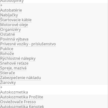
Autodoplnky
+
Autobatérie
Nabíjačky
Štartovacie káble
Motorové oleje
Organizéry
Ostatné
Povinná výbava
Prívesné vozíky - príslušenstvo
Puklice
Rohože
Rýchlostné nálepky
Snehové reťaze
Spreje, mazivá
Stierače
Zabezpečenie nákladu
Žiarovky
+
Autokozmetika
Autokozmetika ProElite
Osviežovače Fresso
Autokozmetika Kenotek