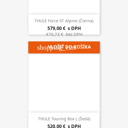
THULE Force XT Alpine (čierna)
579,00 €
s DPH
470,73 €
bez DPH
shopping_cart
VLOŽIŤ DO KOŠÍKA
THULE Touring Box L (šedá)
520,00 €
s DPH