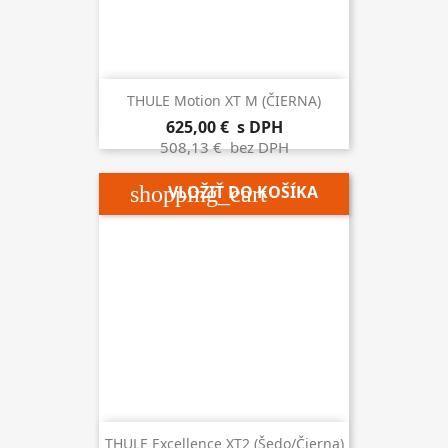
THULE Motion XT M (ČIERNA)
625,00 €
s DPH
508,13 €
bez DPH
shopping_cart
VLOŽIŤ DO KOŠÍKA
THULE Excellence XT2 (šedo/čierna)