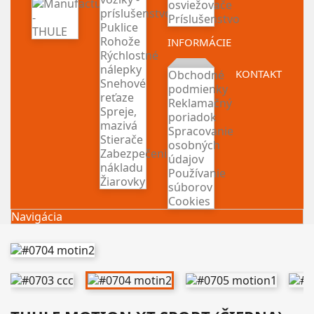
osviežovače
príslušenstvo
Príslušenstvo
Puklice
Rohože
INFORMÁCIE
Rýchlostné
nálepky
KONTAKT
Obchodné
Snehové
podmienky
reťaze
Reklamačný
Spreje,
poriadok
mazivá
Spracovanie
Stierače
osobných
Zabezpečenie
údajov
nákladu
Používanie
Žiarovky
súborov
Cookies
Navigácia