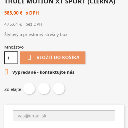
THULE MOTION XT SPORT (ČIERNA)
585,00 €
s DPH
475,61 €
bez DPH
Štylový a priestorný strešný box
Množstvo

VLOŽIŤ DO KOŠÍKA

Vypredané - kontaktujte nás
Zdieľajte