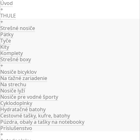
Úvod
+
THULE
+
Strešné nosiče
Pätky
Tyče
Kity
Komplety
Strešné boxy
+
Nosiče bicyklov
Na ťažné zariadenie
Na strechu
Nosiče lyží
Nosiče pre vodné športy
Cyklodoplnky
Hydratačné batohy
Cestovné tašky, kufre, batohy
Púzdra, obaly a tašky na notebooky
Príslušenstvo
+