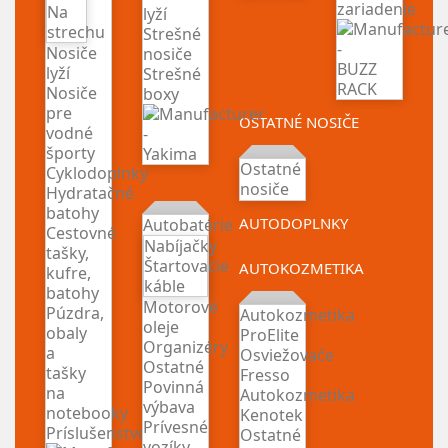
zariadenie
Na
lyží
strechu
Strešné
Nosiče
nosiče
lyží
Strešné
Nosiče
boxy
pre
OSTATNÉ NOSIČE
vodné
športy
Ostatné
Cyklodoplnky
nosiče
Hydratačné
batohy
AUTODOPLNKY
Autobatérie
Cestovné
Nabíjačky
tašky,
Štartovacie
AUTOKOZMETIKA
kufre,
káble
batohy
Motorové
Púzdra,
Autokozmetika
oleje
obaly
ProElite
Organizéry
a
Osviežovače
Ostatné
tašky
Fresso
Povinná
na
Autokozmetika
výbava
notebooky
Kenotek
Prívesné
Príslušenstvo
Ostatné
vozíky -