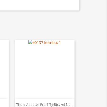

Rýchly náhľad
Thule Adaptér Pre 4-Tý Bicykel Na...