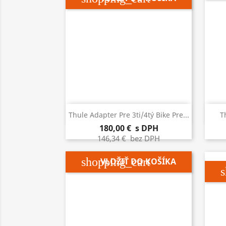

Rýchly náhľad
Thule Adapter Pre 3ti/4tý Bike Pre...
T
180,00 €
s DPH
146,34 €
bez DPH
shopping_cart
VLOŽIŤ DO KOŠÍKA
s