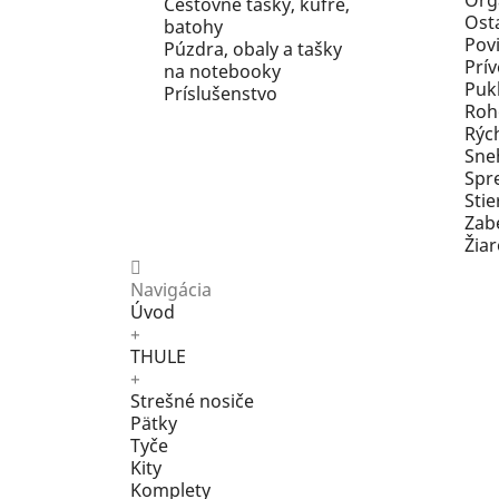
Org
Cestovné tašky, kufre,
Ost
batohy
Pov
Púzdra, obaly a tašky
Prív
na notebooky
Pukl
Príslušenstvo
Roh
Rýc
Sne
Spr
Stie
Zab
Žia
Navigácia
Úvod
+
THULE
+
Strešné nosiče
Pätky
Tyče
Kity
Komplety