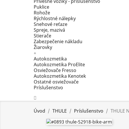
Prívesné vozíky - príslušenstvo
Puklice
Rohože
Rýchlostné nálepky
Snehové reťaze
Spreje, mazivá
Stierače
Zabezpečenie nákladu
Žiarovky
+
Autokozmetika
Autokozmetika ProElite
Osviežovače Fresso
Autokozmetika Kenotek
Ostatné osviežovače
Príslušenstvo
Úvod
THULE
Príslušenstvo
THULE N