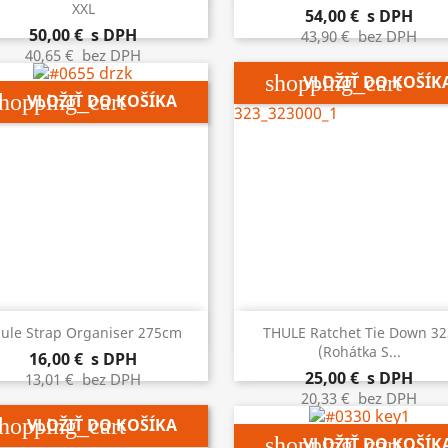
XXL
54,00 €
s DPH
50,00 €
s DPH
43,90 €
bez DPH
40,65 €
bez DPH
shopping_cart
VLOŽIŤ DO KOŠÍK
hopping_cart
VLOŽIŤ DO KOŠÍKA


Rýchly náhľad
Rýchly náhľad
ule Strap Organiser 275cm
THULE Ratchet Tie Down 32
(Rohátka S...
16,00 €
s DPH
25,00 €
s DPH
13,01 €
bez DPH
20,33 €
bez DPH
hopping_cart
VLOŽIŤ DO KOŠÍKA
shopping_cart
VLOŽIŤ DO KOŠÍK