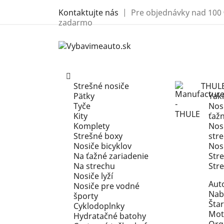
Kontaktujte nás
| Pre objednávky nad 100 
zadarmo
Strešné nosiče
THUL
Pätky
Yak
Tyče
Nosi
Kity
ťaž
Komplety
Nosi
Strešné boxy
str
Nosiče bicyklov
Nosi
Na ťažné zariadenie
Str
Na strechu
Str
Nosiče lyží
Aut
Nosiče pre vodné
Nab
športy
Štar
Cyklodoplnky
Mot
Hydratačné batohy