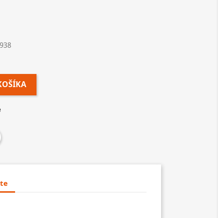
938
KOŠÍKA
e
te