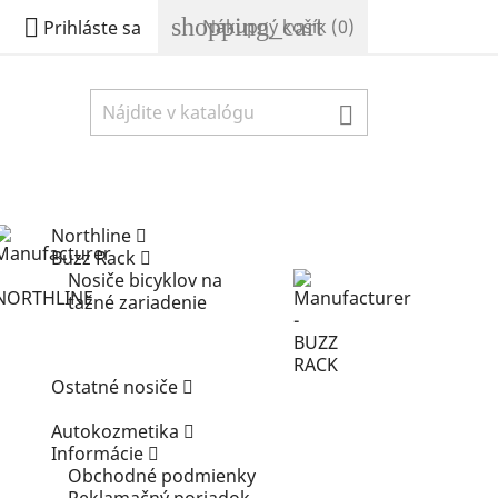
shopping_cart

Nákupný košík
(0)
Prihláste sa

Northline
Buzz Rack
Nosiče bicyklov na
ťažné zariadenie
Ostatné nosiče
Autokozmetika
Informácie
Obchodné podmienky