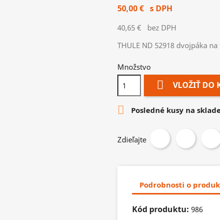
50,00 €
s DPH
40,65 €
bez DPH
THULE ND 52918 dvojpáka na 
Množstvo

VLOŽIŤ DO 

Posledné kusy na sklad
Zdieľajte
Podrobnosti o produk
Kód produktu:
986