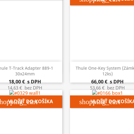


Rýchly náhľad
Rýchly náhľad
hule T-Track Adapter 889-1
Thule One-Key System (zámk
30x24mm
12ks)
18,00 €
s DPH
66,00 €
s DPH
14,63 €
bez DPH
53,66 €
bez DPH
hopping_cart
shopping_cart
VLOŽIŤ DO KOŠÍKA
VLOŽIŤ DO KOŠÍK