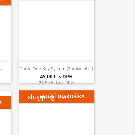

Rýchly náhľad
y -
Thule One-Key System (zámky - 6ks)
45,00 €
s DPH
36,59 €
bez DPH
shopping_cart
VLOŽIŤ DO KOŠÍKA
A