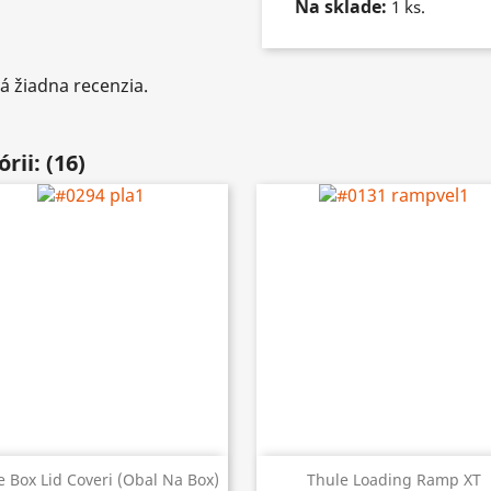
Na sklade:
1 ks.
á žiadna recenzia.
rii: (16)


Rýchly náhľad
Rýchly náhľad
e Box Lid Coveri (obal Na Box)
Thule Loading Ramp XT