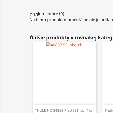
chat
Komentáre (0)
Na tento produkt momentálne nie je pridan
Ďalšie produkty v rovnakej kategó

Rýchly náhľad
THULE ND 34368 Plast591nov (1ks)
Thul