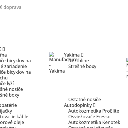
€ doprava
E
ima
Yakima
če bicyklov na
Northline
né zariadenie
Strešné boxy
če bicyklov na
echu
če lyží
ešné nosiče
ešné boxy
Ostatné nosiče
obatérie
Autodoplnky
íjačky
Autokozmetika ProElite
tovacie káble
Osviežovače Fresso
orové oleje
Autokozmetika Kenotek