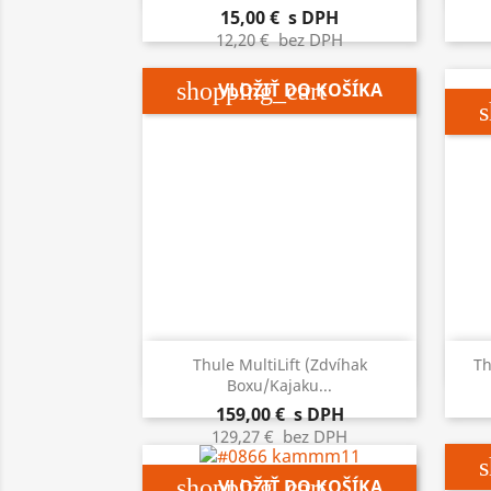
15,00 €
s DPH
12,20 €
bez DPH
shopping_cart
VLOŽIŤ DO KOŠÍKA
s

Rýchly náhľad
Thule MultiLift (zdvíhak
Th
Boxu/kajaku...
159,00 €
s DPH
129,27 €
bez DPH
s
shopping_cart
VLOŽIŤ DO KOŠÍKA