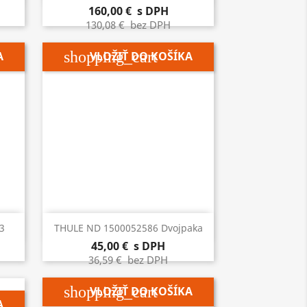
160,00 €
s DPH
130,08 €
bez DPH
shopping_cart
A
VLOŽIŤ DO KOŠÍKA

Rýchly náhľad
3
THULE ND 1500052586 Dvojpaka
45,00 €
s DPH
36,59 €
bez DPH
shopping_cart
VLOŽIŤ DO KOŠÍKA
A