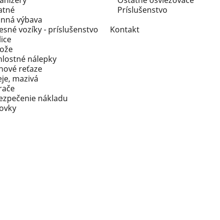
anizéry
Ostatné osviežovače
atné
Príslušenstvo
inná výbava
esné vozíky - príslušenstvo
Kontakt
ice
ože
hlostné nálepky
hové reťaze
eje, mazivá
rače
ezpečenie nákladu
rovky