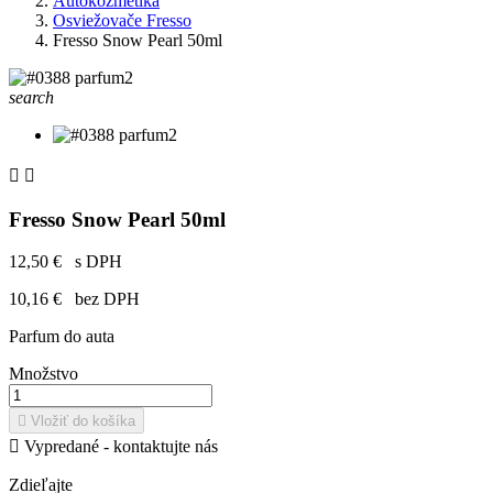
Autokozmetika
Osviežovače Fresso
Fresso Snow Pearl 50ml
search


Fresso Snow Pearl 50ml
12,50 €
s DPH
10,16 €
bez DPH
Parfum do auta
Množstvo

Vložiť do košíka

Vypredané - kontaktujte nás
Zdieľajte