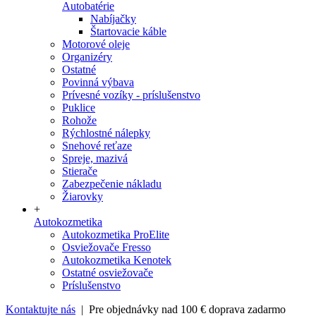
Autobatérie
Nabíjačky
Štartovacie káble
Motorové oleje
Organizéry
Ostatné
Povinná výbava
Prívesné vozíky - príslušenstvo
Puklice
Rohože
Rýchlostné nálepky
Snehové reťaze
Spreje, mazivá
Stierače
Zabezpečenie nákladu
Žiarovky
+
Autokozmetika
Autokozmetika ProElite
Osviežovače Fresso
Autokozmetika Kenotek
Ostatné osviežovače
Príslušenstvo
Kontaktujte nás
| Pre objednávky nad 100 € doprava zadarmo