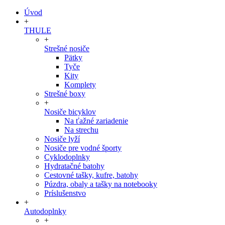
Úvod
+
THULE
+
Strešné nosiče
Pätky
Tyče
Kity
Komplety
Strešné boxy
+
Nosiče bicyklov
Na ťažné zariadenie
Na strechu
Nosiče lyží
Nosiče pre vodné športy
Cyklodoplnky
Hydratačné batohy
Cestovné tašky, kufre, batohy
Púzdra, obaly a tašky na notebooky
Príslušenstvo
+
Autodoplnky
+