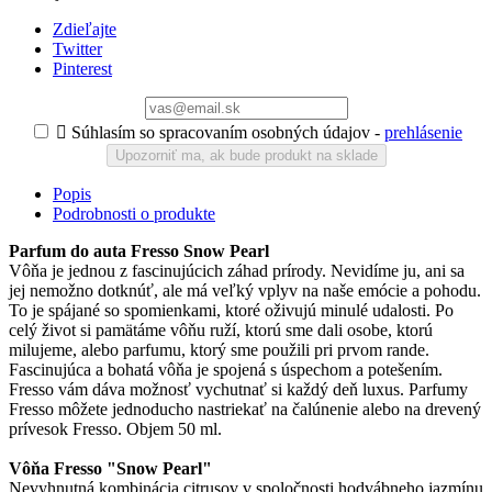
Zdieľajte
Twitter
Pinterest

Súhlasím so spracovaním osobných údajov -
prehlásenie
Upozorniť ma, ak bude produkt na sklade
Popis
Podrobnosti o produkte
Parfum do auta Fresso Snow Pearl
Vôňa je jednou z fascinujúcich záhad prírody. Nevidíme ju, ani sa
jej nemožno dotknúť, ale má veľký vplyv na naše emócie a pohodu.
To je spájané so spomienkami, ktoré oživujú minulé udalosti. Po
celý život si pamätáme vôňu ruží, ktorú sme dali osobe, ktorú
milujeme, alebo parfumu, ktorý sme použili pri prvom rande.
Fascinujúca a bohatá vôňa je spojená s úspechom a potešením.
Fresso vám dáva možnosť vychutnať si každý deň luxus. Parfumy
Fresso môžete jednoducho nastriekať na čalúnenie alebo na drevený
prívesok Fresso. Objem 50 ml.
Vôňa Fresso "Snow Pearl"
Nevyhnutná kombinácia citrusov v spoločnosti hodvábneho jazmínu