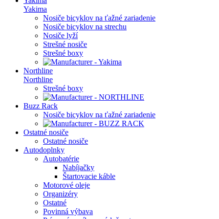
Yakima
Yakima
Nosiče bicyklov na ťažné zariadenie
Nosiče bicyklov na strechu
Nosiče lyží
Strešné nosiče
Strešné boxy
Northline
Northline
Strešné boxy
Buzz Rack
Nosiče bicyklov na ťažné zariadenie
Ostatné nosiče
Ostatné nosiče
Autodoplnky
Autobatérie
Nabíjačky
Štartovacie káble
Motorové oleje
Organizéry
Ostatné
Povinná výbava