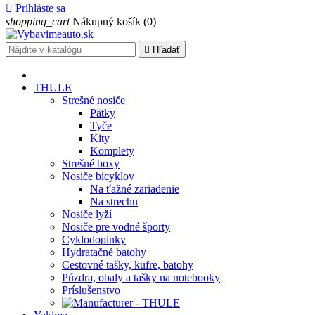

Prihláste sa
shopping_cart
Nákupný košík
(0)

Hľadať
THULE
Strešné nosiče
Pätky
Tyče
Kity
Komplety
Strešné boxy
Nosiče bicyklov
Na ťažné zariadenie
Na strechu
Nosiče lyží
Nosiče pre vodné športy
Cyklodoplnky
Hydratačné batohy
Cestovné tašky, kufre, batohy
Púzdra, obaly a tašky na notebooky
Príslušenstvo