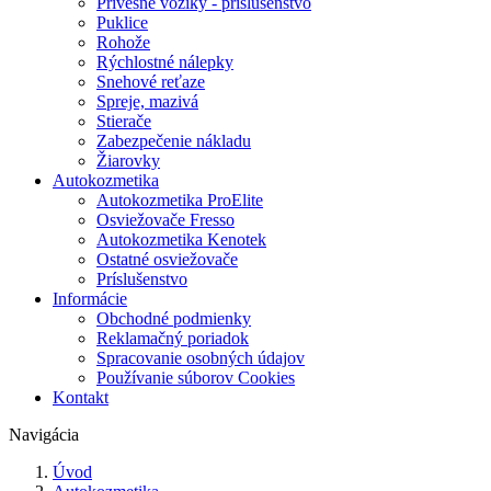
Prívesné vozíky - príslušenstvo
Puklice
Rohože
Rýchlostné nálepky
Snehové reťaze
Spreje, mazivá
Stierače
Zabezpečenie nákladu
Žiarovky
Autokozmetika
Autokozmetika ProElite
Osviežovače Fresso
Autokozmetika Kenotek
Ostatné osviežovače
Príslušenstvo
Informácie
Obchodné podmienky
Reklamačný poriadok
Spracovanie osobných údajov
Používanie súborov Cookies
Kontakt
Navigácia
Úvod