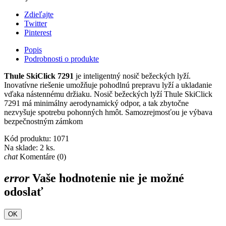
Zdieľajte
Twitter
Pinterest
Popis
Podrobnosti o produkte
Thule SkiClick 7291
je inteligentný nosič bežeckých lyží.
Inovatívne riešenie umožňuje pohodlnú prepravu lyží a ukladanie
vďaka nástennému držiaku. Nosič bežeckých lyží Thule SkiClick
7291 má minimálny aerodynamický odpor, a tak zbytočne
nezvyšuje spotrebu pohonných hmôt. Samozrejmosťou je výbava
bezpečnostným zámkom
Kód produktu:
1071
Na sklade:
2 ks.
chat
Komentáre (0)
error
Vaše hodnotenie nie je možné
odoslať
OK