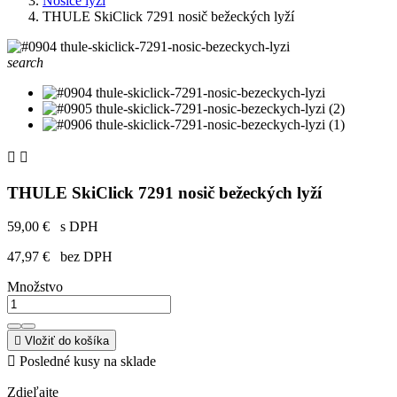
Nosiče lyží
THULE SkiClick 7291 nosič bežeckých lyží
search


THULE SkiClick 7291 nosič bežeckých lyží
59,00 €
s DPH
47,97 €
bez DPH
Množstvo

Vložiť do košíka

Posledné kusy na sklade
Zdieľajte