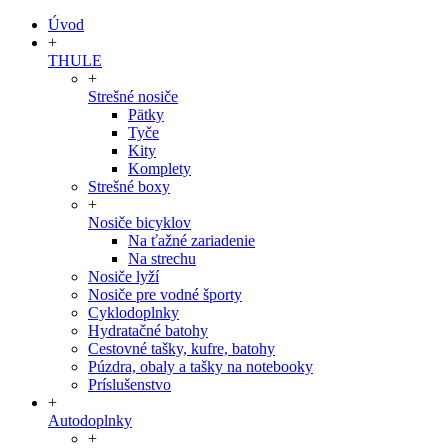
Úvod
+
THULE
+
Strešné nosiče
Pätky
Tyče
Kity
Komplety
Strešné boxy
+
Nosiče bicyklov
Na ťažné zariadenie
Na strechu
Nosiče lyží
Nosiče pre vodné športy
Cyklodoplnky
Hydratačné batohy
Cestovné tašky, kufre, batohy
Púzdra, obaly a tašky na notebooky
Príslušenstvo
+
Autodoplnky
+