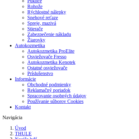
Puklice
Rohože
Rýchlostné nálepky
Snehové reťaze
Spreje, mazivá
Stierače
Zabezpečenie nákladu
Žiarovky
Autokozmetika
Autokozmetika ProElite
Osviežovače Fresso
Autokozmetika Kenotek
Ostatné osviežovače
Príslušenstvo
Informácie
Obchodné podmienky
Reklamačný poriadok
Spracovanie osobných údajov
Používanie súborov Cookies
Kontakt
Navigácia
Úvod
THULE