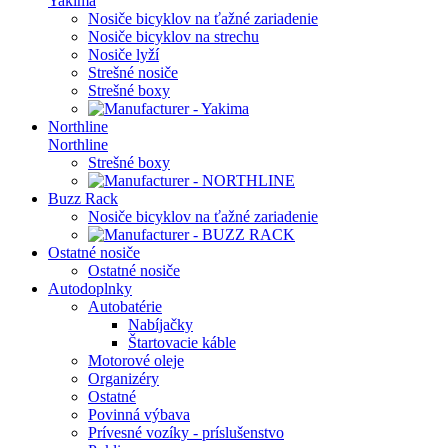
Yakima
Nosiče bicyklov na ťažné zariadenie
Nosiče bicyklov na strechu
Nosiče lyží
Strešné nosiče
Strešné boxy
Northline
Northline
Strešné boxy
Buzz Rack
Nosiče bicyklov na ťažné zariadenie
Ostatné nosiče
Ostatné nosiče
Autodoplnky
Autobatérie
Nabíjačky
Štartovacie káble
Motorové oleje
Organizéry
Ostatné
Povinná výbava
Prívesné vozíky - príslušenstvo