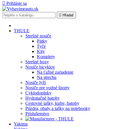

Prihláste sa

Hľadať
THULE
Strešné nosiče
Pätky
Tyče
Kity
Komplety
Strešné boxy
Nosiče bicyklov
Na ťažné zariadenie
Na strechu
Nosiče lyží
Nosiče pre vodné športy
Cyklodoplnky
Hydratačné batohy
Cestovné tašky, kufre, batohy
Púzdra, obaly a tašky na notebooky
Príslušenstvo
Yakima