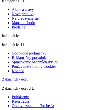
Kategórie


Akcie a zľavy
Nové produkty
Najpredávanejšie
Mapa obchodu
Predajne
Informácie
Informácie


Obchodné podmienky
Reklamačný poriadok
Spracovanie osobných údajov
Používanie súborov Cookies
Kontakt
Zákaznícky účet
Zákaznícky účet


Prihlásenie
Registrácia
Obnova zabudnutého hesla