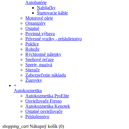
Autobatérie
Nabíjačky
Štartovacie káble
Motorové oleje
Organizéry
Ostatné
Povinná výbava
Prívesné vozíky - príslušenstvo
Puklice
Rohože
Rýchlostné nálepky
Snehové reťaze
Spreje, mazivá
Stierače
Zabezpečenie nákladu
Žiarovky
+
Autokozmetika
Autokozmetika ProElite
Osviežovače Fresso
Autokozmetika Kenotek
Ostatné osviežovače
Príslušenstvo
shopping_cart
Nákupný košík
(0)