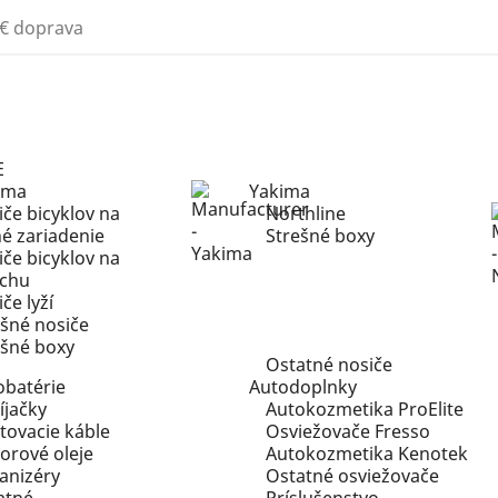
€ doprava
E
ima
Yakima
če bicyklov na
Northline
né zariadenie
Strešné boxy
če bicyklov na
echu
če lyží
ešné nosiče
ešné boxy
Ostatné nosiče
obatérie
Autodoplnky
íjačky
Autokozmetika ProElite
tovacie káble
Osviežovače Fresso
orové oleje
Autokozmetika Kenotek
anizéry
Ostatné osviežovače