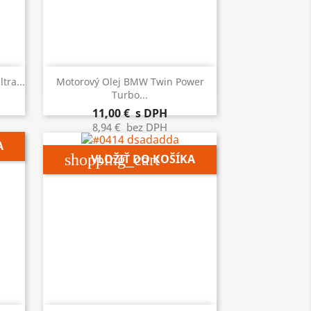

Rýchly náhľad
tra...
Motorový Olej BMW Twin Power
Turbo...
11,00 €
s DPH
8,94 €
bez DPH
A
shopping_cart
VLOŽIŤ DO KOŠÍKA