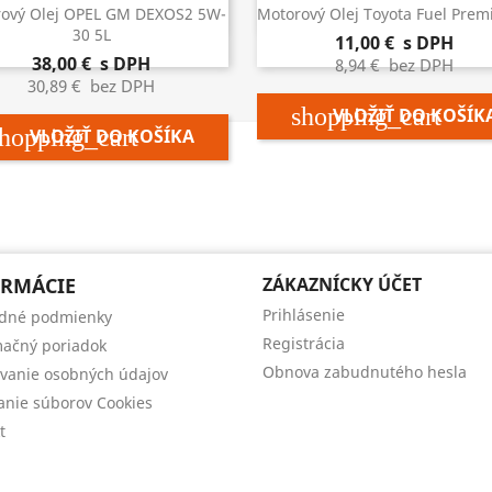


Rýchly náhľad
Rýchly náhľad
ový Olej OPEL GM DEXOS2 5W-
Motorový Olej Toyota Fuel Prem
30 5L
11,00 €
s DPH
38,00 €
s DPH
8,94 €
bez DPH
30,89 €
bez DPH
shopping_cart
VLOŽIŤ DO KOŠÍK
hopping_cart
VLOŽIŤ DO KOŠÍKA
RMÁCIE
ZÁKAZNÍCKY ÚČET
Prihlásenie
dné podmienky
Registrácia
ačný poriadok
Obnova zabudnutého hesla
vanie osobných údajov
anie súborov Cookies
t