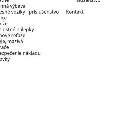
atné
Príslušenstvo
inná výbava
esné vozíky - príslušenstvo
Kontakt
ice
ože
hlostné nálepky
hové reťaze
eje, mazivá
rače
ezpečenie nákladu
rovky