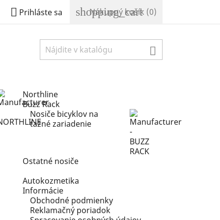
shopping_cart

Nákupný košík
(0)
Prihláste sa

Northline
Buzz Rack
Nosiče bicyklov na
ťažné zariadenie
Ostatné nosiče
Autokozmetika
Informácie
Obchodné podmienky
Reklamačný poriadok