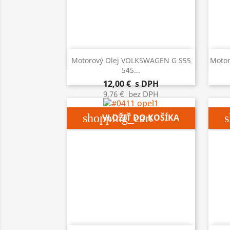

Rýchly náhľad
Motorový Olej VOLKSWAGEN G S55
Motor
545...
12,00 €
s DPH
9,76 €
bez DPH
shopping_cart
s
VLOŽIŤ DO KOŠÍKA