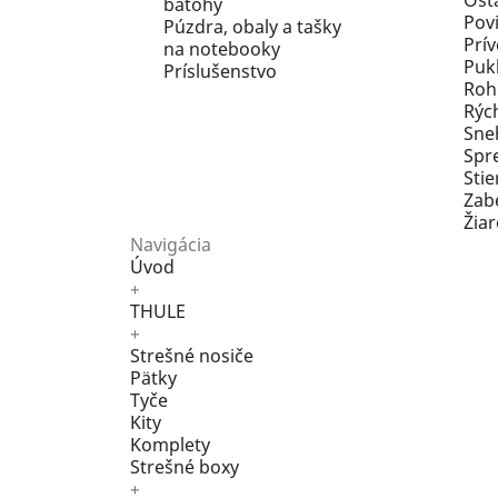
Ost
batohy
Pov
Púzdra, obaly a tašky
Prív
na notebooky
Pukl
Príslušenstvo
Roh
Rýc
Sne
Spr
Stie
Zab
Žia
Navigácia
Úvod
+
THULE
+
Strešné nosiče
Pätky
Tyče
Kity
Komplety
Strešné boxy
+