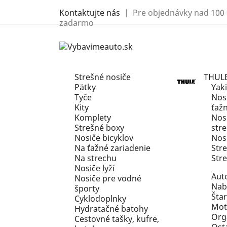
Kontaktujte nás
| Pre objednávky nad 100 
zadarmo
Strešné nosiče
THUL
Pätky
Yak
Tyče
Nosi
Kity
ťaž
Komplety
Nosi
Strešné boxy
str
Nosiče bicyklov
Nosi
Na ťažné zariadenie
Str
Na strechu
Str
Nosiče lyží
Aut
Nosiče pre vodné
Nab
športy
Štar
Cyklodoplnky
Mot
Hydratačné batohy
Org
Cestovné tašky, kufre,