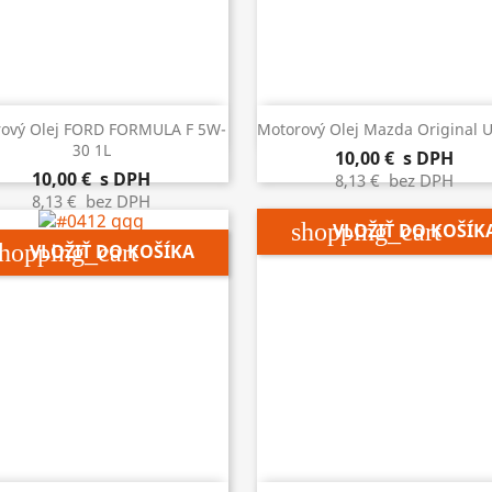


Rýchly náhľad
Rýchly náhľad
ový Olej FORD FORMULA F 5W-
Motorový Olej Mazda Original Ul
30 1L
10,00 €
s DPH
10,00 €
s DPH
8,13 €
bez DPH
8,13 €
bez DPH
shopping_cart
VLOŽIŤ DO KOŠÍK
hopping_cart
VLOŽIŤ DO KOŠÍKA