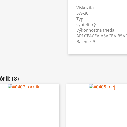
Viskozita
5W-30
Typ
syntetický
Výkonnostná trieda
API CFACEA A5ACEA B5A
Balenie: 5L
ii: (8)