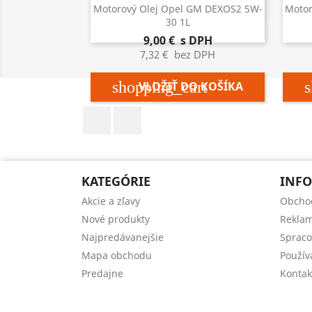

Rýchly náhľad
Motorový Olej Opel GM DEXOS2 5W-
Motor
30 1L
9,00 €
s DPH
7,32 €
bez DPH
shopping_cart
s
VLOŽIŤ DO KOŠÍKA
Facebook
Instagram
KATEGÓRIE
INFO
Akcie a zľavy
Obcho
Nové produkty
Reklam
Najpredávanejšie
Spraco
Mapa obchodu
Použív
Predajne
Kontak