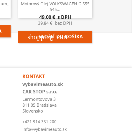

Rýchly náhľad
ium...
Motorový Olej VOLKSWAGEN G S55
545...
49,00 €
s DPH
39,84 €
bez DPH
A
shopping_cart
VLOŽIŤ DO KOŠÍKA
KONTAKT
vybavimeauto.sk
CAR STOP s.r.o.
Lermontovova 3
811 05 Bratislava
Slovensko
+421 914 331 200
info@vybavimeauto.sk