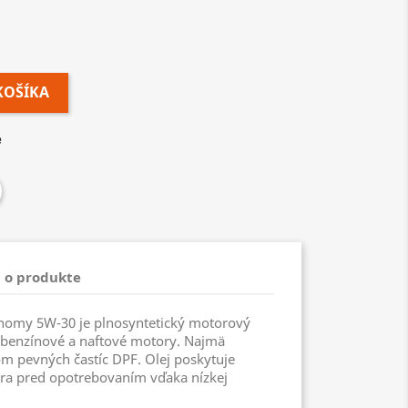
KOŠÍKA
e
 o produkte
nomy 5W-30 je plnosyntetický motorový
 benzínové a naftové motory. Najmä
rom pevných častíc DPF. Olej poskytuje
a pred opotrebovaním vďaka nízkej