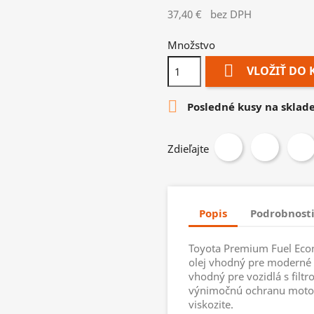
37,40 €
bez DPH
Množstvo

VLOŽIŤ DO 

Posledné kusy na sklad
Zdieľajte
Popis
Podrobnosti
Toyota Premium Fuel Eco
olej vhodný pre moderné
vhodný pre vozidlá s filt
výnimočnú ochranu motor
viskozite.