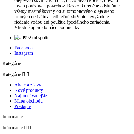
olejových škvŕn z kameňa, dlažobných kociek, dreva a
iných poréznych povrchov. Bezkonkurenčne odstraňuje
všetky mastné škvrny od automobilového oleja alebo
ropných derivátov. Jedinečné zloženie nevyžaduje
riedenie vodou ani použitie špeciálneho zariadenia.
Vhodné aj pre domáce podmienky.
Facebook
Instagram
Kategórie
Kategórie


Akcie a zľavy
Nové produkty
Najpredávanejšie
Mapa obchodu
Predajne
Informácie
Informácie

