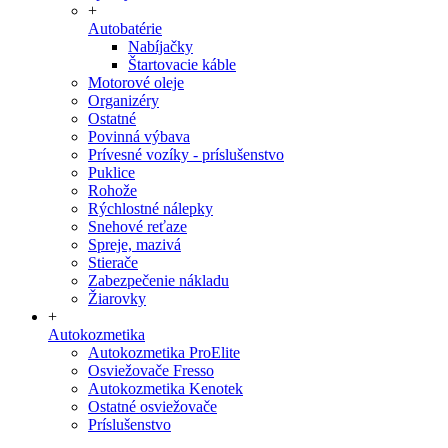
+
Autobatérie
Nabíjačky
Štartovacie káble
Motorové oleje
Organizéry
Ostatné
Povinná výbava
Prívesné vozíky - príslušenstvo
Puklice
Rohože
Rýchlostné nálepky
Snehové reťaze
Spreje, mazivá
Stierače
Zabezpečenie nákladu
Žiarovky
+
Autokozmetika
Autokozmetika ProElite
Osviežovače Fresso
Autokozmetika Kenotek
Ostatné osviežovače
Príslušenstvo