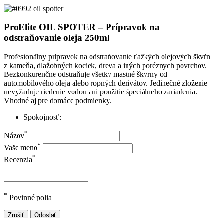
ProElite OIL SPOTER – Prípravok na
odstraňovanie oleja 250ml
Profesionálny prípravok na odstraňovanie ťažkých olejových škvŕn
z kameňa, dlažobných kociek, dreva a iných poréznych povrchov.
Bezkonkurenčne odstraňuje všetky mastné škvrny od
automobilového oleja alebo ropných derivátov. Jedinečné zloženie
nevyžaduje riedenie vodou ani použitie špeciálneho zariadenia.
Vhodné aj pre domáce podmienky.
Spokojnosť:
*
Názov
*
Vaše meno
*
Recenzia
*
Povinné polia
Zrušiť
Odoslať