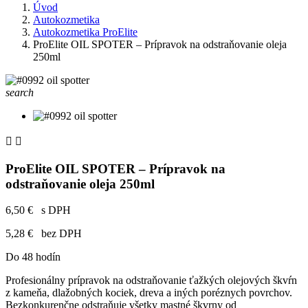
Úvod
Autokozmetika
Autokozmetika ProElite
ProElite OIL SPOTER – Prípravok na odstraňovanie oleja
250ml
search


ProElite OIL SPOTER – Prípravok na
odstraňovanie oleja 250ml
6,50 €
s DPH
5,28 €
bez DPH
Do 48 hodín
Profesionálny prípravok na odstraňovanie ťažkých olejových škvŕn
z kameňa, dlažobných kociek, dreva a iných poréznych povrchov.
Bezkonkurenčne odstraňuje všetky mastné škvrny od