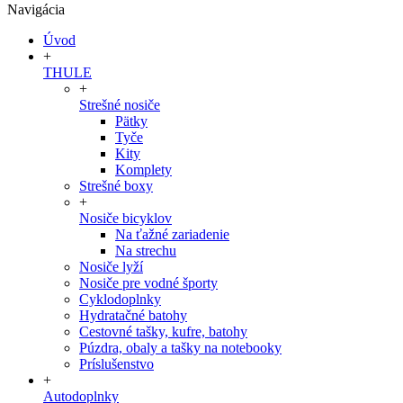
Navigácia
Úvod
+
THULE
+
Strešné nosiče
Pätky
Tyče
Kity
Komplety
Strešné boxy
+
Nosiče bicyklov
Na ťažné zariadenie
Na strechu
Nosiče lyží
Nosiče pre vodné športy
Cyklodoplnky
Hydratačné batohy
Cestovné tašky, kufre, batohy
Púzdra, obaly a tašky na notebooky
Príslušenstvo
+
Autodoplnky