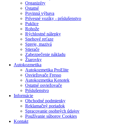
Organizéry
Ostatné
Povinná výbava
Prívesné vozíky - príslušenstvo
Puklice
Rohože
Rýchlostné nálepky
Snehové reťaze
Spreje, mazivá
Stierače
Zabezpečenie nákladu
Žiarovky
Autokozmetika
Autokozmetika ProElite
Osviežovače Fresso
Autokozmetika Kenotek
Ostatné osviežovače
Príslušenstvo
Informácie
Obchodné podmienky
Reklamačný poriadok
Spracovanie osobných údajov
Používanie súborov Cookies
Kontakt