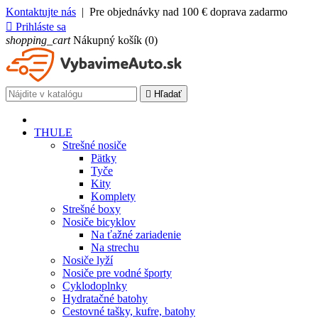
Kontaktujte nás
| Pre objednávky nad 100 € doprava zadarmo

Prihláste sa
shopping_cart
Nákupný košík
(0)

Hľadať
THULE
Strešné nosiče
Pätky
Tyče
Kity
Komplety
Strešné boxy
Nosiče bicyklov
Na ťažné zariadenie
Na strechu
Nosiče lyží
Nosiče pre vodné športy
Cyklodoplnky
Hydratačné batohy
Cestovné tašky, kufre, batohy