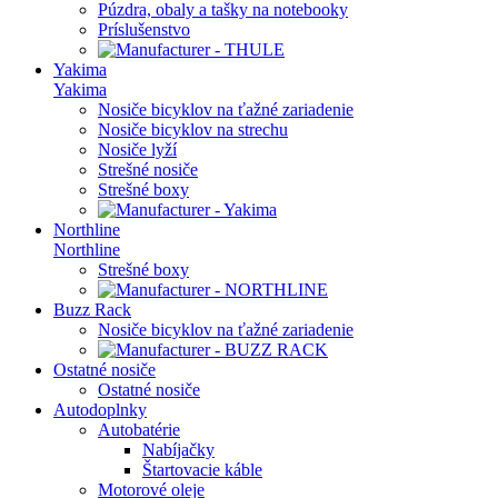
Púzdra, obaly a tašky na notebooky
Príslušenstvo
Yakima
Yakima
Nosiče bicyklov na ťažné zariadenie
Nosiče bicyklov na strechu
Nosiče lyží
Strešné nosiče
Strešné boxy
Northline
Northline
Strešné boxy
Buzz Rack
Nosiče bicyklov na ťažné zariadenie
Ostatné nosiče
Ostatné nosiče
Autodoplnky
Autobatérie
Nabíjačky
Štartovacie káble
Motorové oleje